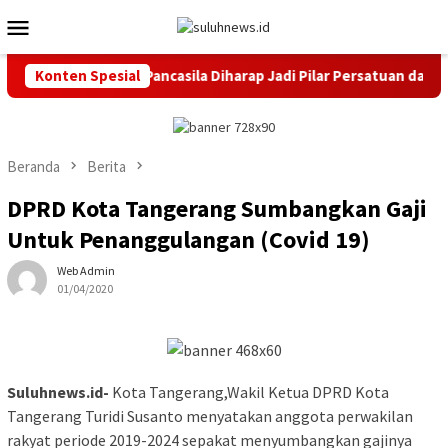
Loncat
Menu
ke
Mobile
konten
bup Serang, Duta Pancasila Diharap Jadi Pilar Persatuan dan Kes
Konten Spesial
Beranda
Berita
DPRD Kota Tangerang Sumbangkan Gaji
Untuk Penanggulangan (Covid 19)
Web Admin
01/04/2020
Suluhnews.id-
Kota Tangerang,Wakil Ketua DPRD Kota
Tangerang Turidi Susanto menyatakan anggota perwakilan
rakyat periode 2019-2024 sepakat menyumbangkan gajinya