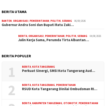
BERITA UTAMA
BANTEN
,
ORGANISASI
,
PEMERINTAHAN
,
POLITIK
,
SERANG
06/08/2026
Gubernur Andra Soni dan Bupati Ratu Zaki…
BERITA
,
ORGANISASI
,
PEMERINTAHAN
,
POLITIK
,
SERANG
04/08/2026
Jalin Kerja Sama, Perumda Tirta Albantan…
BERITA POPULER
1
BERITA
,
KOTA TANGERANG
Perkuat Sinergi, SMSI Kota Tangerang Aud…
2
BERITA
,
KOTA TANGERANG
,
PEMERINTAHAN
RSUD Kota Tangerang Dinilai Ombudsman RI…
BERITA
,
KABUPATEN TANGERANG
,
OTOMOTIF
,
PEMERINTAHAN