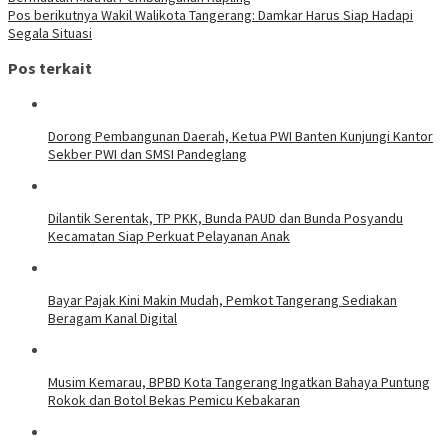
Pos berikutnya
Wakil Walikota Tangerang: Damkar Harus Siap Hadapi
Segala Situasi
Pos terkait
Dorong Pembangunan Daerah, Ketua PWI Banten Kunjungi Kantor
Sekber PWI dan SMSI Pandeglang
Dilantik Serentak, TP PKK, Bunda PAUD dan Bunda Posyandu
Kecamatan Siap Perkuat Pelayanan Anak
Bayar Pajak Kini Makin Mudah, Pemkot Tangerang Sediakan
Beragam Kanal Digital
Musim Kemarau, BPBD Kota Tangerang Ingatkan Bahaya Puntung
Rokok dan Botol Bekas Pemicu Kebakaran