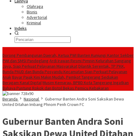
Lainnya
Olahraga
Bisnis
Advertorial
Kriminal
Indeks
Konten Spesial
Dorong Pembangunan Daerah, Ketua PWI Banten Kunjungi Kantor Sekber
PWI dan SMSI Pandeglang
Ardi Irawan Resmi Pimpin Kelurahan Sangiang
Jaya, Siap Perkuat Pelayanan Masyarakat
Dilantik Serentak, TP PKK,
Bunda PAUD dan Bunda Posyandu Kecamatan Siap Perkuat Pelayanan
Anak
Bayar Pajak Kini Makin Mudah, Pemkot Tangerang Sediakan
Beragam Kanal Digital
Musim Kemarau, BPBD Kota Tangerang Ingatkan
Bahaya Puntung Rokok dan Botol Bekas Pemicu Kebakaran
Beranda
Nasional
Gubernur Banten Andra Soni Saksikan Dewa
United Ditahan Imbang Phnom Penh Crown FC
Gubernur Banten Andra Soni
Saksikan Dewa United Ditahan