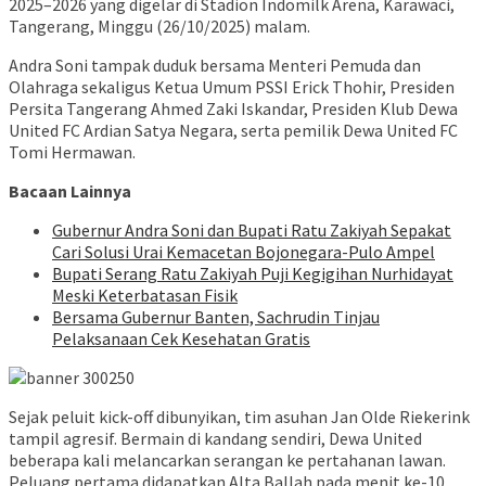
2025–2026 yang digelar di Stadion Indomilk Arena, Karawaci,
Tangerang, Minggu (26/10/2025) malam.
Andra Soni tampak duduk bersama Menteri Pemuda dan
Olahraga sekaligus Ketua Umum PSSI Erick Thohir, Presiden
Persita Tangerang Ahmed Zaki Iskandar, Presiden Klub Dewa
United FC Ardian Satya Negara, serta pemilik Dewa United FC
Tomi Hermawan.
Bacaan Lainnya
Gubernur Andra Soni dan Bupati Ratu Zakiyah Sepakat
Cari Solusi Urai Kemacetan Bojonegara-Pulo Ampel
Bupati Serang Ratu Zakiyah Puji Kegigihan Nurhidayat
Meski Keterbatasan Fisik
Bersama Gubernur Banten, Sachrudin Tinjau
Pelaksanaan Cek Kesehatan Gratis
Sejak peluit kick-off dibunyikan, tim asuhan Jan Olde Riekerink
tampil agresif. Bermain di kandang sendiri, Dewa United
beberapa kali melancarkan serangan ke pertahanan lawan.
Peluang pertama didapatkan Alta Ballah pada menit ke-10,