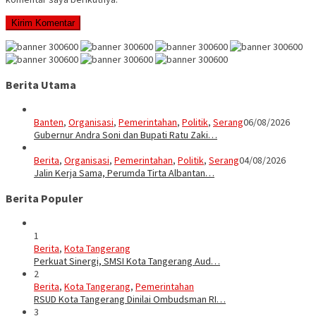
Berita Utama
Banten
,
Organisasi
,
Pemerintahan
,
Politik
,
Serang
06/08/2026
Gubernur Andra Soni dan Bupati Ratu Zaki…
Berita
,
Organisasi
,
Pemerintahan
,
Politik
,
Serang
04/08/2026
Jalin Kerja Sama, Perumda Tirta Albantan…
Berita Populer
1
Berita
,
Kota Tangerang
Perkuat Sinergi, SMSI Kota Tangerang Aud…
2
Berita
,
Kota Tangerang
,
Pemerintahan
RSUD Kota Tangerang Dinilai Ombudsman RI…
3