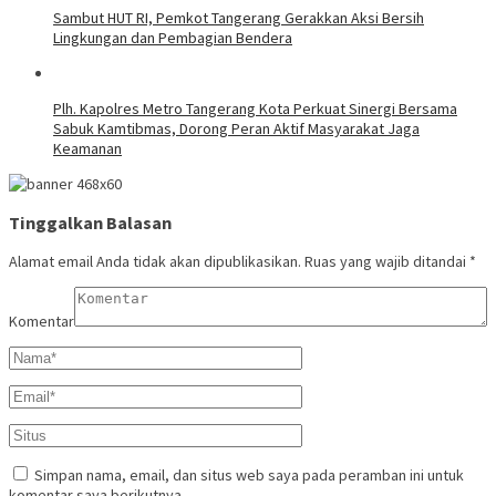
Sambut HUT RI, Pemkot Tangerang Gerakkan Aksi Bersih
Lingkungan dan Pembagian Bendera
Plh. Kapolres Metro Tangerang Kota Perkuat Sinergi Bersama
Sabuk Kamtibmas, Dorong Peran Aktif Masyarakat Jaga
Keamanan
Tinggalkan Balasan
Alamat email Anda tidak akan dipublikasikan.
Ruas yang wajib ditandai
*
Komentar
Simpan nama, email, dan situs web saya pada peramban ini untuk
komentar saya berikutnya.