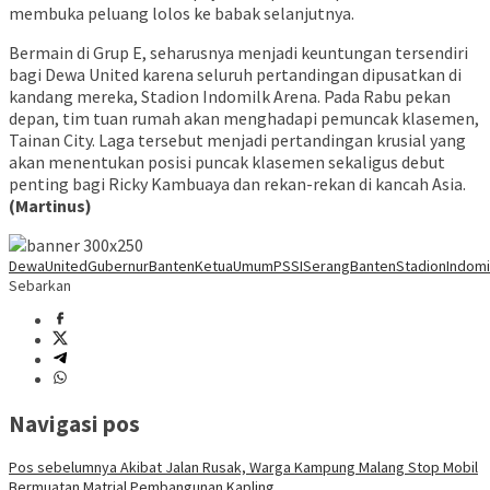
membuka peluang lolos ke babak selanjutnya.
Bermain di Grup E, seharusnya menjadi keuntungan tersendiri
bagi Dewa United karena seluruh pertandingan dipusatkan di
kandang mereka, Stadion Indomilk Arena. Pada Rabu pekan
depan, tim tuan rumah akan menghadapi pemuncak klasemen,
Tainan City. Laga tersebut menjadi pertandingan krusial yang
akan menentukan posisi puncak klasemen sekaligus debut
penting bagi Ricky Kambuaya dan rekan-rekan di kancah Asia.
(Martinus)
DewaUnited
GubernurBanten
KetuaUmumPSSI
SerangBanten
StadionIndomi
Sebarkan
Navigasi pos
Pos sebelumnya
Akibat Jalan Rusak, Warga Kampung Malang Stop Mobil
Bermuatan Matrial Pembangunan Kapling