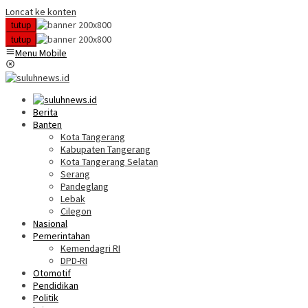
Loncat ke konten
tutup
tutup
Menu Mobile
Berita
Banten
Kota Tangerang
Kabupaten Tangerang
Kota Tangerang Selatan
Serang
Pandeglang
Lebak
Cilegon
Nasional
Pemerintahan
Kemendagri RI
DPD-RI
Otomotif
Pendidikan
Politik