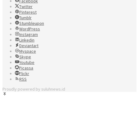
Facebook
Twitter
Pinterest
Tumblr
Stumbleupon
WordPress
Instagram
Linkedin
Deviantart
Myspace
Skype
Youtube
Picassa
Flickr
RSS
Proudly powered by suluhnews.id