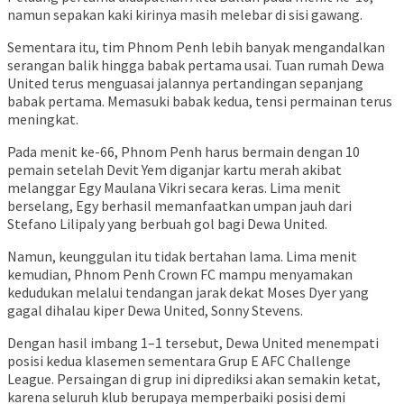
namun sepakan kaki kirinya masih melebar di sisi gawang.
Sementara itu, tim Phnom Penh lebih banyak mengandalkan
serangan balik hingga babak pertama usai. Tuan rumah Dewa
United terus menguasai jalannya pertandingan sepanjang
babak pertama. Memasuki babak kedua, tensi permainan terus
meningkat.
Pada menit ke-66, Phnom Penh harus bermain dengan 10
pemain setelah Devit Yem diganjar kartu merah akibat
melanggar Egy Maulana Vikri secara keras. Lima menit
berselang, Egy berhasil memanfaatkan umpan jauh dari
Stefano Lilipaly yang berbuah gol bagi Dewa United.
Namun, keunggulan itu tidak bertahan lama. Lima menit
kemudian, Phnom Penh Crown FC mampu menyamakan
kedudukan melalui tendangan jarak dekat Moses Dyer yang
gagal dihalau kiper Dewa United, Sonny Stevens.
Dengan hasil imbang 1–1 tersebut, Dewa United menempati
posisi kedua klasemen sementara Grup E AFC Challenge
League. Persaingan di grup ini diprediksi akan semakin ketat,
karena seluruh klub berupaya memperbaiki posisi demi