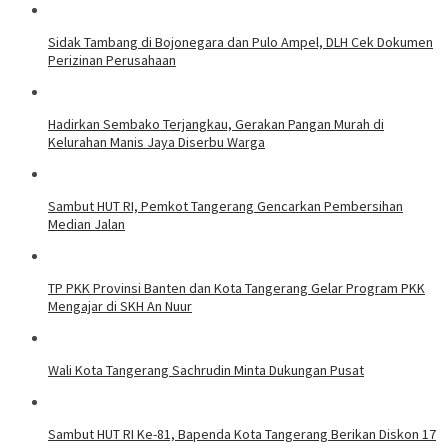
Sidak Tambang di Bojonegara dan Pulo Ampel, DLH Cek Dokumen
Perizinan Perusahaan
Hadirkan Sembako Terjangkau, Gerakan Pangan Murah di
Kelurahan Manis Jaya Diserbu Warga
Sambut HUT RI, Pemkot Tangerang Gencarkan Pembersihan
Median Jalan
TP PKK Provinsi Banten dan Kota Tangerang Gelar Program PKK
Mengajar di SKH An Nuur
Wali Kota Tangerang Sachrudin Minta Dukungan Pusat
Sambut HUT RI Ke-81, Bapenda Kota Tangerang Berikan Diskon 17