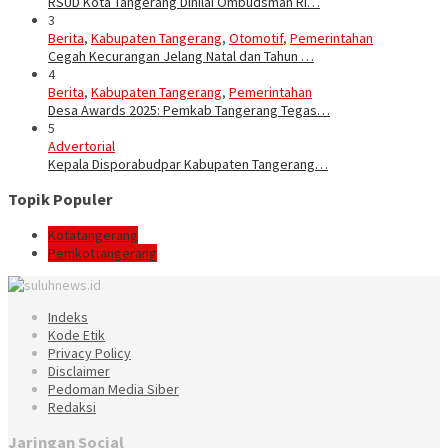
RSUD Kota Tangerang Dinilai Ombudsman RI…
3
Berita
,
Kabupaten Tangerang
,
Otomotif
,
Pemerintahan
Cegah Kecurangan Jelang Natal dan Tahun …
4
Berita
,
Kabupaten Tangerang
,
Pemerintahan
Desa Awards 2025: Pemkab Tangerang Tegas…
5
Advertorial
Kepala Disporabudpar Kabupaten Tangerang…
Topik Populer
Kotatangerang
Pemkottangerang
Indeks
Kode Etik
Privacy Policy
Disclaimer
Pedoman Media Siber
Redaksi
Jaringan Social