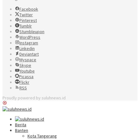
Facebook
Twitter
Pinterest
Tumblr
Stumbleupon
WordPress
Instagram
Linkedin
Deviantart
Myspace
Skype
Youtube
Picassa
Flickr
RSS
Proudly powered by suluhnews.id
Berita
Banten
Kota Tangerang