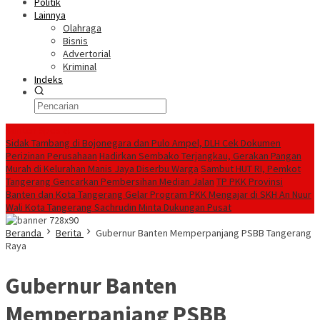
Politik
Lainnya
Olahraga
Bisnis
Advertorial
Kriminal
Indeks
Konten Spesial
Sidak Tambang di Bojonegara dan Pulo Ampel, DLH Cek Dokumen
Perizinan Perusahaan
Hadirkan Sembako Terjangkau, Gerakan Pangan
Murah di Kelurahan Manis Jaya Diserbu Warga
Sambut HUT RI, Pemkot
Tangerang Gencarkan Pembersihan Median Jalan
TP PKK Provinsi
Banten dan Kota Tangerang Gelar Program PKK Mengajar di SKH An Nuur
Wali Kota Tangerang Sachrudin Minta Dukungan Pusat
Beranda
Berita
Gubernur Banten Memperpanjang PSBB Tangerang
Raya
Gubernur Banten
Memperpanjang PSBB