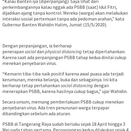
“Kalau Banten iya (diperpanjang). Saya lihat dari
perkembangannya kalau nggak ada PSBB (saat) Idul Fitri,
dijadikan ajang tanpa kontrol. Mereka (warga) akan melakukan
interaksi sosial pertemuan tanpa ada pedoman arahan,” kata
Gubernur Banten Wahidin Halim, Jumat (15/5/2020).
Dengan perpanjangan, ia berharap
penerapan
social
dan
physical distancing
tetap dipertahankan.
Karena saat ada perpanjangan PSBB tahap kedua dinilai cukup
menekan penyebaran virus.
“Kemarin tiba-tiba naik positif karena awal puasa ada terjadi
kerumunan, mereka belanja, buka dan sebagainya. Ini kita
berharap tetap pertahankan
social distancing
dengan
menerapkan PSBB, karena hasilnya cukup bagus,” ujar Wahidin.
Secara umum, memang pemberlakuan PSBB cukup menekan
penyebaran virus. Ada tren penurunan warga terpapar
dibandingkan sebelum ada aturan.
PSBB di Tangerang Raya sudah berlaku sejak 18 April hingga 3
Mei pada tahap pertama. Perpanjangan kedua dilakukan sejak 4