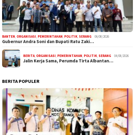
BANTEN
,
ORGANISASI
,
PEMERINTAHAN
,
POLITIK
,
SERANG
06/08/2026
Gubernur Andra Soni dan Bupati Ratu Zaki…
BERITA
,
ORGANISASI
,
PEMERINTAHAN
,
POLITIK
,
SERANG
04/08/2026
Jalin Kerja Sama, Perumda Tirta Albantan…
BERITA POPULER