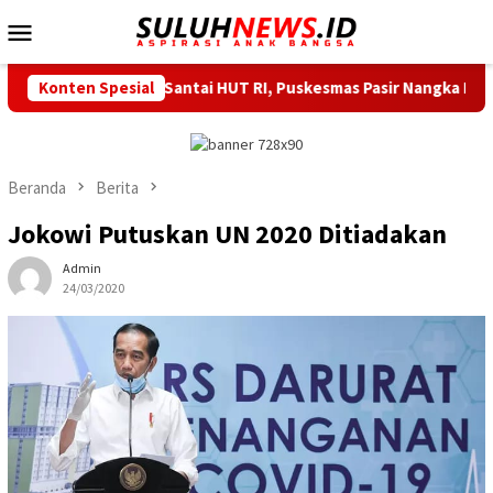
Loncat
Menu
ke
Mobile
konten
Jalan Santai HUT RI, Puskesmas Pasir Nangka Hadirkan Layanan 
Konten Spesial
Beranda
Berita
Jokowi Putuskan UN 2020 Ditiadakan
Admin
24/03/2020