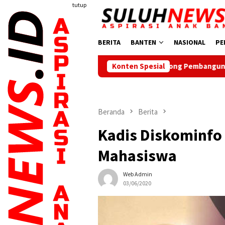
Loncat
tutup
ke
konten
BERITA
BANTEN
NASIONAL
PE
Dorong Pembangunan Daerah, Ketua PWI Bant
Konten Spesial
Beranda
Berita
Kadis Diskominfo 
Mahasiswa
Web Admin
03/06/2020