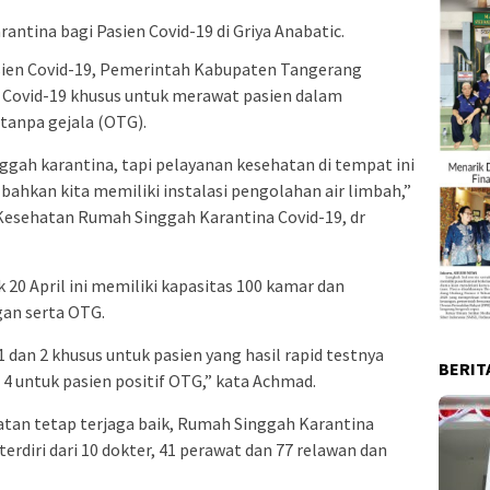
ntina bagi Pasien Covid-19 di Griya Anabatic.
ien Covid-19, Pemerintah Kabupaten Tangerang
ovid-19 khusus untuk merawat pasien dalam
tanpa gejala (OTG).
gah karantina, tapi pelayanan kesehatan di tempat ini
bahkan kita memiliki instalasi pengolahan air limbah,”
esehatan Rumah Singgah Karantina Covid-19, dr
20 April ini memiliki kapasitas 100 kamar dan
an serta OTG.
1 dan 2 khusus untuk pasien yang hasil rapid testnya
BERIT
n 4 untuk pasien positif OTG,” kata Achmad.
an tetap terjaga baik, Rumah Singgah Karantina
erdiri dari 10 dokter, 41 perawat dan 77 relawan dan