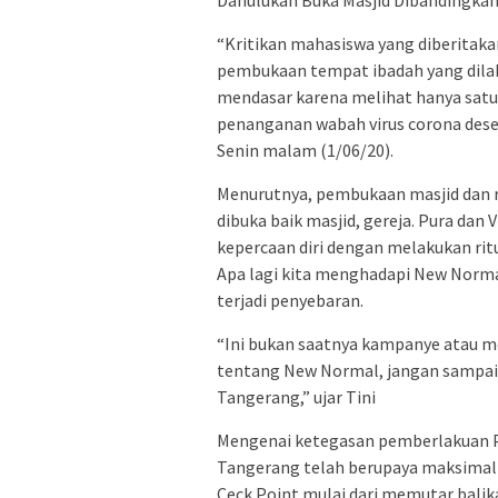
“Kritikan mahasiswa yang diberitakan
pembukaan tempat ibadah yang dilak
mendasar karena melihat hanya satu 
penanganan wabah virus corona desea
Senin malam (1/06/20).
Menurutnya, pembukaan masjid dan r
dibuka baik masjid, gereja. Pura da
kepercaan diri dengan melakukan ritu
Apa lagi kita menghadapi New Normal
terjadi penyebaran.
“Ini bukan saatnya kampanye atau m
tentang New Normal, jangan sampai 
Tangerang,” ujar Tini
Mengenai ketegasan pemberlakuan P
Tangerang telah berupaya maksimal 
Ceck Point mulai dari memutar bali