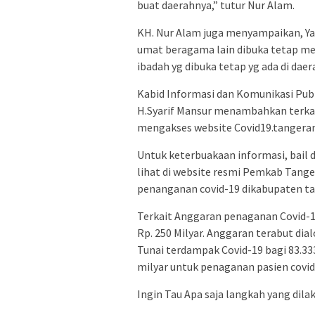
buat daerahnya,” tutur Nur Alam.
KH. Nur Alam juga menyampaikan, Ya
umat beragama lain dibuka tetap m
ibadah yg dibuka tetap yg ada di daer
Kabid Informasi dan Komunikasi Pub
H.Syarif Mansur menambahkan terkai
mengakses website Covid19.tangeran
Untuk keterbuakaan informasi, bail d
lihat di website resmi Pemkab Tang
penanganan covid-19 dikabupaten t
Terkait Anggaran penaganan Covid-
Rp. 250 Milyar. Anggaran terabut dia
Tunai terdampak Covid-19 bagi 83.33
milyar untuk penaganan pasien covi
Ingin Tau Apa saja langkah yang di