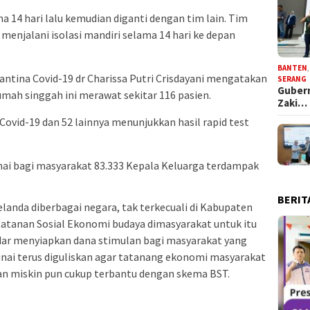
a 14 hari lalu kemudian diganti dengan tim lain. Tim
 menjalani isolasi mandiri selama 14 hari ke depan
BANTEN
ntina Covid-19 dr Charissa Putri Crisdayani mengatakan
SERANG
Gubern
rumah singgah ini merawat sekitar 116 pasien.
Zaki…
 Covid-19 dan 52 lainnya menunjukkan hasil rapid test
ai bagi masyarakat 83.333 Kepala Keluarga terdampak
BERIT
landa diberbagai negara, tak terkecuali di Kabupaten
tanan Sosial Ekonomi budaya dimasyarakat untuk itu
ar menyiapkan dana stimulan bagi masyarakat yang
nai terus diguliskan agar tatanang ekonomi masyarakat
an miskin pun cukup terbantu dengan skema BST.