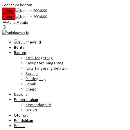
Loncat ke konten
tutup
tutup
Menu Mobile
Berita
Banten
Kota Tangerang
Kabupaten Tangerang
Kota Tangerang Selatan
Serang
Pandeglang
Lebak
Cilegon
Nasional
Pemerintahan
Kemendagri RI
DPD-RI
Otomotif
Pendidikan
Politik