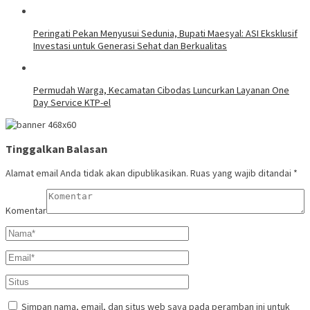
Peringati Pekan Menyusui Sedunia, Bupati Maesyal: ASI Eksklusif
Investasi untuk Generasi Sehat dan Berkualitas
Permudah Warga, Kecamatan Cibodas Luncurkan Layanan One
Day Service KTP-el
Tinggalkan Balasan
Alamat email Anda tidak akan dipublikasikan.
Ruas yang wajib ditandai
*
Komentar
Simpan nama, email, dan situs web saya pada peramban ini untuk