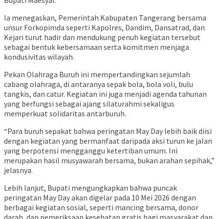
Bupati Maesyal.
Ia menegaskan, Pemerintah Kabupaten Tangerang bersama
unsur Forkopimda seperti Kapolres, Dandim, Dansatrad, dan
Kejari turut hadir dan mendukung penuh kegiatan tersebut
sebagai bentuk kebersamaan serta komitmen menjaga
kondusivitas wilayah.
Pekan Olahraga Buruh ini mempertandingkan sejumlah
cabang olahraga, di antaranya sepak bola, bola voli, bulu
tangkis, dan catur. Kegiatan ini juga menjadi agenda tahunan
yang berfungsi sebagai ajang silaturahmi sekaligus
memperkuat solidaritas antarburuh.
“Para buruh sepakat bahwa peringatan May Day lebih baik diisi
dengan kegiatan yang bermanfaat daripada aksi turun ke jalan
yang berpotensi mengganggu ketertiban umum. Ini
merupakan hasil musyawarah bersama, bukan arahan sepihak,”
jelasnya.
Lebih lanjut, Bupati mengungkapkan bahwa puncak
peringatan May Day akan digelar pada 10 Mei 2026 dengan
berbagai kegiatan sosial, seperti mancing bersama, donor
darah, dan pemeriksaan kesehatan gratis bagi masyarakat dan