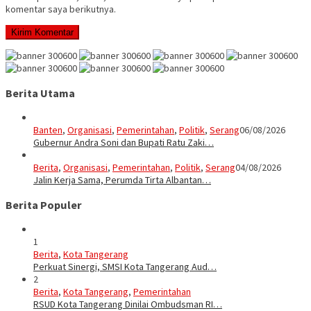
komentar saya berikutnya.
Berita Utama
Banten
,
Organisasi
,
Pemerintahan
,
Politik
,
Serang
06/08/2026
Gubernur Andra Soni dan Bupati Ratu Zaki…
Berita
,
Organisasi
,
Pemerintahan
,
Politik
,
Serang
04/08/2026
Jalin Kerja Sama, Perumda Tirta Albantan…
Berita Populer
1
Berita
,
Kota Tangerang
Perkuat Sinergi, SMSI Kota Tangerang Aud…
2
Berita
,
Kota Tangerang
,
Pemerintahan
RSUD Kota Tangerang Dinilai Ombudsman RI…