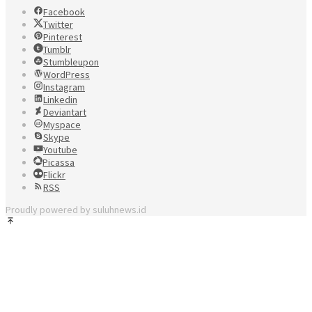
Facebook
Twitter
Pinterest
Tumblr
Stumbleupon
WordPress
Instagram
Linkedin
Deviantart
Myspace
Skype
Youtube
Picassa
Flickr
RSS
Proudly powered by suluhnews.id