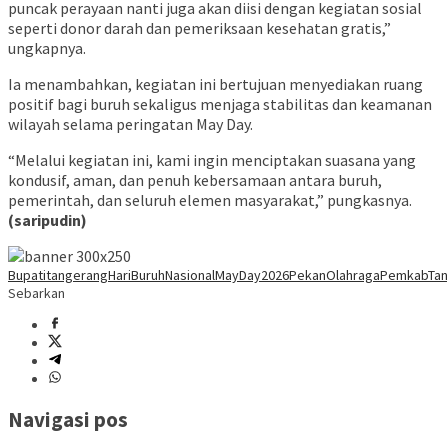
puncak perayaan nanti juga akan diisi dengan kegiatan sosial
seperti donor darah dan pemeriksaan kesehatan gratis,”
ungkapnya.
Ia menambahkan, kegiatan ini bertujuan menyediakan ruang
positif bagi buruh sekaligus menjaga stabilitas dan keamanan
wilayah selama peringatan May Day.
“Melalui kegiatan ini, kami ingin menciptakan suasana yang
kondusif, aman, dan penuh kebersamaan antara buruh,
pemerintah, dan seluruh elemen masyarakat,” pungkasnya.
(saripudin)
Bupatitangerang
HariBuruhNasional
MayDay2026
PekanOlahraga
PemkabTan
Sebarkan
Navigasi pos