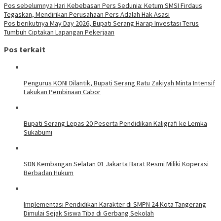
Pos sebelumnya
Hari Kebebasan Pers Sedunia: Ketum SMSI Firdaus
Tegaskan, Mendirikan Perusahaan Pers Adalah Hak Asasi
Pos berikutnya
May Day 2026, Bupati Serang Harap Investasi Terus
Tumbuh Ciptakan Lapangan Pekerjaan
Pos terkait
Pengurus KONI Dilantik, Bupati Serang Ratu Zakiyah Minta Intensif
Lakukan Pembinaan Cabor
Bupati Serang Lepas 20 Peserta Pendidikan Kaligrafi ke Lemka
Sukabumi
SDN Kembangan Selatan 01 Jakarta Barat Resmi Miliki Koperasi
Berbadan Hukum
Implementasi Pendidikan Karakter di SMPN 24 Kota Tangerang
Dimulai Sejak Siswa Tiba di Gerbang Sekolah