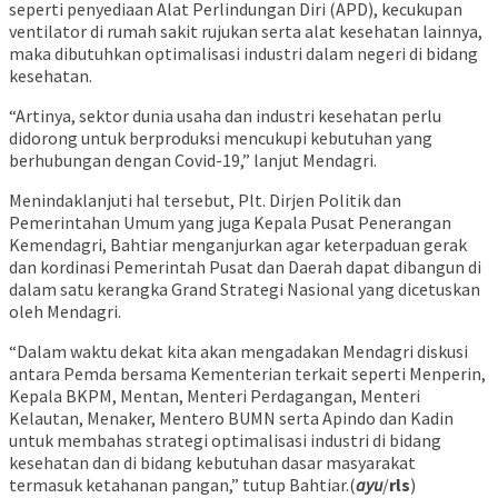
seperti penyediaan Alat Perlindungan Diri (APD), kecukupan
ventilator di rumah sakit rujukan serta alat kesehatan lainnya,
maka dibutuhkan optimalisasi industri dalam negeri di bidang
kesehatan.
“Artinya, sektor dunia usaha dan industri kesehatan perlu
didorong untuk berproduksi mencukupi kebutuhan yang
berhubungan dengan Covid-19,” lanjut Mendagri.
Menindaklanjuti hal tersebut, Plt. Dirjen Politik dan
Pemerintahan Umum yang juga Kepala Pusat Penerangan
Kemendagri, Bahtiar menganjurkan agar keterpaduan gerak
dan kordinasi Pemerintah Pusat dan Daerah dapat dibangun di
dalam satu kerangka Grand Strategi Nasional yang dicetuskan
oleh Mendagri.
“Dalam waktu dekat kita akan mengadakan Mendagri diskusi
antara Pemda bersama Kementerian terkait seperti Menperin,
Kepala BKPM, Mentan, Menteri Perdagangan, Menteri
Kelautan, Menaker, Mentero BUMN serta Apindo dan Kadin
untuk membahas strategi optimalisasi industri di bidang
kesehatan dan di bidang kebutuhan dasar masyarakat
termasuk ketahanan pangan,” tutup Bahtiar.(
ayu
/
rls
)