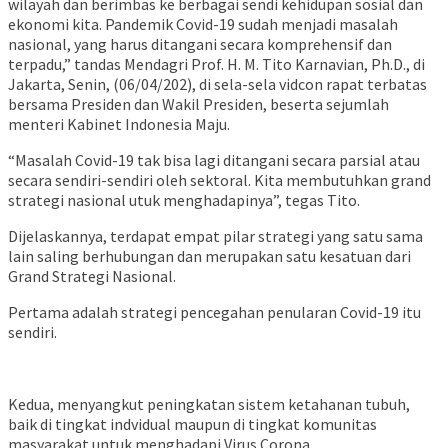
wilayah dan berimbas ke berbagai sendi kehidupan sosial dan
ekonomi kita. Pandemik Covid-19 sudah menjadi masalah
nasional, yang harus ditangani secara komprehensif dan
terpadu,” tandas Mendagri Prof. H. M. Tito Karnavian, Ph.D., di
Jakarta, Senin, (06/04/202), di sela-sela vidcon rapat terbatas
bersama Presiden dan Wakil Presiden, beserta sejumlah
menteri Kabinet Indonesia Maju.
“Masalah Covid-19 tak bisa lagi ditangani secara parsial atau
secara sendiri-sendiri oleh sektoral. Kita membutuhkan grand
strategi nasional utuk menghadapinya”, tegas Tito.
Dijelaskannya, terdapat empat pilar strategi yang satu sama
lain saling berhubungan dan merupakan satu kesatuan dari
Grand Strategi Nasional.
Pertama adalah strategi pencegahan penularan Covid-19 itu
sendiri.
Kedua, menyangkut peningkatan sistem ketahanan tubuh,
baik di tingkat indvidual maupun di tingkat komunitas
masyarakat untuk menghadapi Virus Corona.