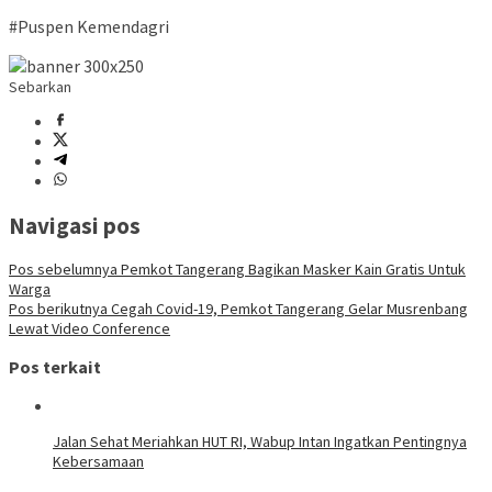
#Puspen Kemendagri
Sebarkan
Navigasi pos
Pos sebelumnya
Pemkot Tangerang Bagikan Masker Kain Gratis Untuk
Warga
Pos berikutnya
Cegah Covid-19, Pemkot Tangerang Gelar Musrenbang
Lewat Video Conference
Pos terkait
Jalan Sehat Meriahkan HUT RI, Wabup Intan Ingatkan Pentingnya
Kebersamaan