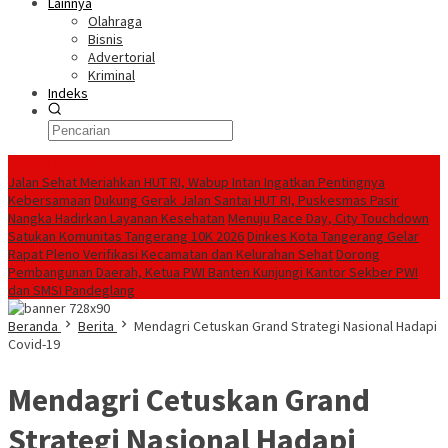
Lainnya
Olahraga
Bisnis
Advertorial
Kriminal
Indeks
Konten Spesial
Jalan Sehat Meriahkan HUT RI, Wabup Intan Ingatkan Pentingnya
Kebersamaan
Dukung Gerak Jalan Santai HUT RI, Puskesmas Pasir
Nangka Hadirkan Layanan Kesehatan
Menuju Race Day, City Touchdown
Satukan Komunitas Tangerang 10K 2026
Dinkes Kota Tangerang Gelar
Rapat Pleno Verifikasi Kecamatan dan Kelurahan Sehat
Dorong
Pembangunan Daerah, Ketua PWI Banten Kunjungi Kantor Sekber PWI
dan SMSI Pandeglang
Beranda
Berita
Mendagri Cetuskan Grand Strategi Nasional Hadapi
Covid-19
Mendagri Cetuskan Grand
Strategi Nasional Hadapi