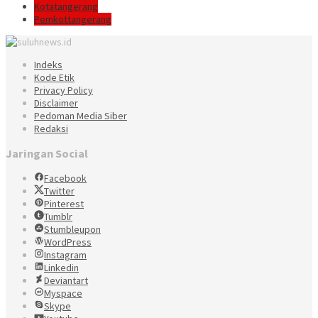
Kotatangerang
Pemkottangerang
Indeks
Kode Etik
Privacy Policy
Disclaimer
Pedoman Media Siber
Redaksi
Jaringan Social
Facebook
Twitter
Pinterest
Tumblr
Stumbleupon
WordPress
Instagram
Linkedin
Deviantart
Myspace
Skype