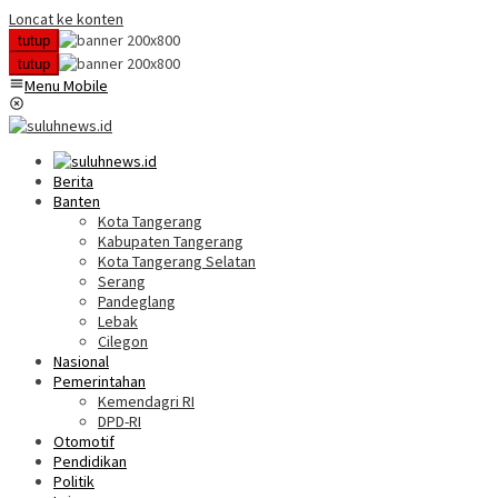
Loncat ke konten
tutup
tutup
Menu Mobile
Berita
Banten
Kota Tangerang
Kabupaten Tangerang
Kota Tangerang Selatan
Serang
Pandeglang
Lebak
Cilegon
Nasional
Pemerintahan
Kemendagri RI
DPD-RI
Otomotif
Pendidikan
Politik