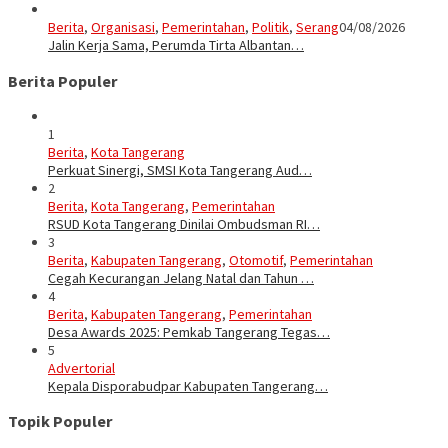
Berita
,
Organisasi
,
Pemerintahan
,
Politik
,
Serang
04/08/2026
Jalin Kerja Sama, Perumda Tirta Albantan…
Berita Populer
1
Berita
,
Kota Tangerang
Perkuat Sinergi, SMSI Kota Tangerang Aud…
2
Berita
,
Kota Tangerang
,
Pemerintahan
RSUD Kota Tangerang Dinilai Ombudsman RI…
3
Berita
,
Kabupaten Tangerang
,
Otomotif
,
Pemerintahan
Cegah Kecurangan Jelang Natal dan Tahun …
4
Berita
,
Kabupaten Tangerang
,
Pemerintahan
Desa Awards 2025: Pemkab Tangerang Tegas…
5
Advertorial
Kepala Disporabudpar Kabupaten Tangerang…
Topik Populer