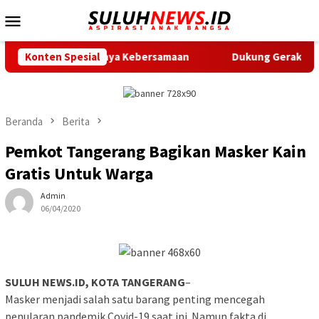
Loncat
Menu
ke
Mobile
konten
n Pentingnya Kebersamaan
Konten Spesial
Dukung Gerak Jalan Santai HU
Beranda
Berita
Pemkot Tangerang Bagikan Masker Kain
Gratis Untuk Warga
Admin
06/04/2020
SULUH NEWS.ID, KOTA TANGERANG
–
Masker menjadi salah satu barang penting mencegah
penularan pandemik Covid-19 saat ini. Namun fakta di