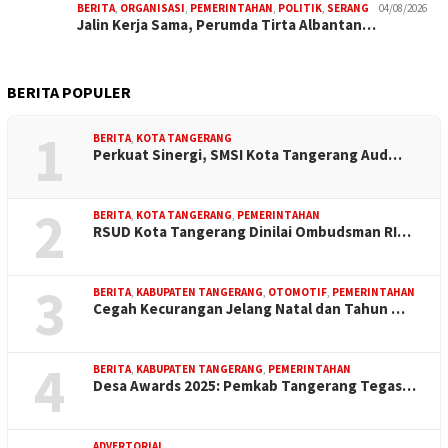
BERITA
,
ORGANISASI
,
PEMERINTAHAN
,
POLITIK
,
SERANG
04/08/2026
Jalin Kerja Sama, Perumda Tirta Albantan…
BERITA POPULER
1
BERITA
,
KOTA TANGERANG
Perkuat Sinergi, SMSI Kota Tangerang Aud…
2
BERITA
,
KOTA TANGERANG
,
PEMERINTAHAN
RSUD Kota Tangerang Dinilai Ombudsman RI…
3
BERITA
,
KABUPATEN TANGERANG
,
OTOMOTIF
,
PEMERINTAHAN
Cegah Kecurangan Jelang Natal dan Tahun …
4
BERITA
,
KABUPATEN TANGERANG
,
PEMERINTAHAN
Desa Awards 2025: Pemkab Tangerang Tegas…
ADVERTORIAL