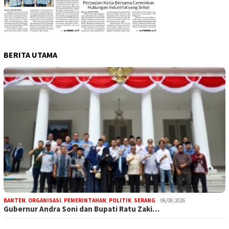
BERITA UTAMA
BANTEN
,
ORGANISASI
,
PEMERINTAHAN
,
POLITIK
,
SERANG
06/08/2026
Gubernur Andra Soni dan Bupati Ratu Zaki…