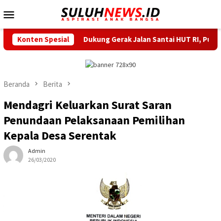
Loncat
Menu
ke
Mobile
konten
an
Konten Spesial
Dukung Gerak Jalan Santai HUT RI, Puskesmas Pasir 
Beranda
Berita
Mendagri Keluarkan Surat Saran
Penundaan Pelaksanaan Pemilihan
Kepala Desa Serentak
Admin
26/03/2020