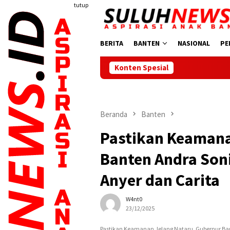
Loncat
tutup
ke
konten
BERITA
BANTEN
NASIONAL
PE
Konten Spesial
Jalan
Beranda
Banten
Pastikan Keamana
Banten Andra Soni
Anyer dan Carita
W4nt0
23/12/2025
Pastikan Keamanan Jelang Nataru, Gubernur Ban