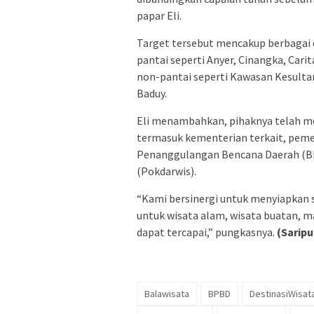
papar Eli.
​Target tersebut mencakup berbagai d
pantai seperti Anyer, Cinangka, Cari
non-pantai seperti Kawasan Kesult
Baduy.
​Eli menambahkan, pihaknya telah me
termasuk kementerian terkait, pem
Penanggulangan Bencana Daerah (BP
(Pokdarwis).
​“Kami bersinergi untuk menyiapkan 
untuk wisata alam, wisata buatan, m
dapat tercapai,” pungkasnya.
(Saripu
Balawisata
BPBD
DestinasiWisata