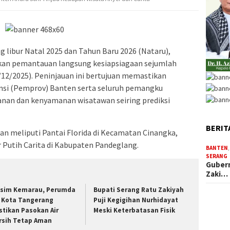
g libur Natal 2025 dan Tahun Baru 2026 (Nataru),
kan pemantauan langsung kesiapsiagaan sejumlah
23/12/2025). Peninjauan ini bertujuan memastikan
nsi (Pemprov) Banten serta seluruh pemangku
an dan kenyamanan wisatawan seiring prediksi
BERIT
an meliputi Pantai Florida di Kecamatan Cinangka,
r Putih Carita di Kabupaten Pandeglang.
BANTEN
SERANG
Gubern
Zaki…
sim Kemarau, Perumda
Bupati Serang Ratu Zakiyah
 Kota Tangerang
Puji Kegigihan Nurhidayat
stikan Pasokan Air
Meski Keterbatasan Fisik
rsih Tetap Aman