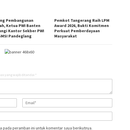
ng Pembangunan
Pemkot Tangerang Raih LPM
ah, Ketua PWI Banten
Award 2026, Bukti Komitmen
ungi Kantor Sekber PWI
Perkuat Pemberdayaan
SMSI Pandeglang
Masyarakat
as yang wajib ditandai
*
a pada peramban ini untuk komentar saya berikutnya.