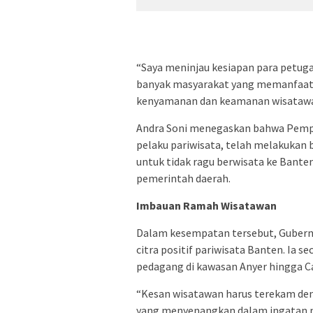
​“Saya meninjau kesiapan para petug
banyak masyarakat yang memanfaatk
kenyamanan dan keamanan wisatawan 
​Andra Soni menegaskan bahwa Pemp
pelaku pariwisata, telah melakukan 
untuk tidak ragu berwisata ke Bant
pemerintah daerah.
Imbauan Ramah Wisatawan
​Dalam kesempatan tersebut, Gube
citra positif pariwisata Banten. Ia 
pedagang di kawasan Anyer hingga C
​“Kesan wisatawan harus terekam den
yang menyenangkan dalam ingatan m