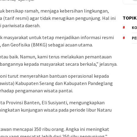
tuk bersikap ramah, menjaga kebersihan lingkungan,
TOPIK
(tarif resmi) agar tidak merugikan pengunjung. Hal ini
i pariwisata daerah.
KO
jak masyarakat untuk tetap menjadikan informasi resmi
P
, dan Geofisika (BMKG) sebagai acuan utama.
rpantau baik. Namun, kami terus melakukan pemantauan
ngannya kepada masyarakat secara berkala,” jelasnya.
 Soni turut menyerahkan bantuan operasional kepada
lawista) Kabupaten Serang dan Kabupaten Pandeglang
erhadap pengamanan wisata pantai.
ata Provinsi Banten, Eli Susiyanti, mengungkapkan
ngkatan kunjungan wisata pada periode libur Nataru
awan mencapai 350 ribu orang. Angka ini meningkat
ya yang mencatat lebih dari 250 ribu pengunjung,”