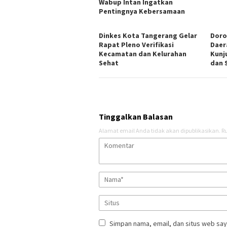
Wabup Intan Ingatkan
Pentingnya Kebersamaan
Dinkes Kota Tangerang Gelar
Doro
Rapat Pleno Verifikasi
Daer
Kecamatan dan Kelurahan
Kunj
Sehat
dan 
Tinggalkan Balasan
Alamat email Anda tidak akan dipublikasikan.
Ru
Simpan nama, email, dan situs web say