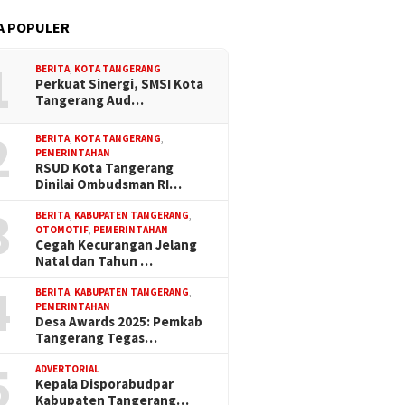
A POPULER
1
BERITA
,
KOTA TANGERANG
Perkuat Sinergi, SMSI Kota
Tangerang Aud…
2
BERITA
,
KOTA TANGERANG
,
PEMERINTAHAN
RSUD Kota Tangerang
Dinilai Ombudsman RI…
3
BERITA
,
KABUPATEN TANGERANG
,
OTOMOTIF
,
PEMERINTAHAN
Cegah Kecurangan Jelang
Natal dan Tahun …
4
BERITA
,
KABUPATEN TANGERANG
,
PEMERINTAHAN
Desa Awards 2025: Pemkab
Tangerang Tegas…
5
ADVERTORIAL
Kepala Disporabudpar
Kabupaten Tangerang…