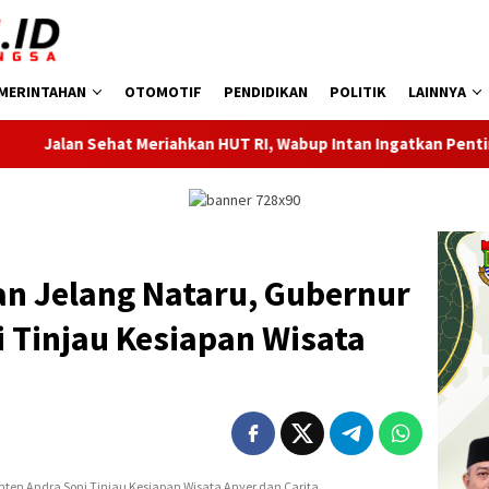
MERINTAHAN
OTOMOTIF
PENDIDIKAN
POLITIK
LAINNYA
 Sehat Meriahkan HUT RI, Wabup Intan Ingatkan Pentingnya Keb
n Jelang Nataru, Gubernur
 Tinjau Kesiapan Wisata
ten Andra Soni Tinjau Kesiapan Wisata Anyer dan Carita