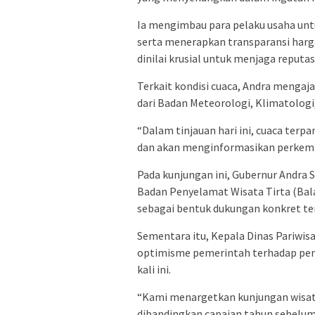
​Ia mengimbau para pelaku usaha un
serta menerapkan transparansi harga 
dinilai krusial untuk menjaga reputas
​Terkait kondisi cuaca, Andra menga
dari Badan Meteorologi, Klimatologi
​“Dalam tinjauan hari ini, cuaca te
dan akan menginformasikan perkemba
​Pada kunjungan ini, Gubernur Andra
Badan Penyelamat Wisata Tirta (Ba
sebagai bentuk dukungan konkret t
​Sementara itu, Kepala Dinas Pariwis
optimisme pemerintah terhadap peni
kali ini.
​“Kami menargetkan kunjungan wisat
dibandingkan capaian tahun sebelumn