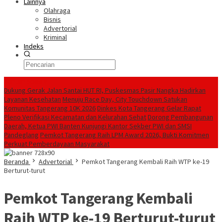
Lainnya
Olahraga
Bisnis
Advertorial
Kriminal
Indeks
Konten Spesial
Dukung Gerak Jalan Santai HUT RI, Puskesmas Pasir Nangka Hadirkan
Layanan Kesehatan
Menuju Race Day, City Touchdown Satukan
Komunitas Tangerang 10K 2026
Dinkes Kota Tangerang Gelar Rapat
Pleno Verifikasi Kecamatan dan Kelurahan Sehat
Dorong Pembangunan
Daerah, Ketua PWI Banten Kunjungi Kantor Sekber PWI dan SMSI
Pandeglang
Pemkot Tangerang Raih LPM Award 2026, Bukti Komitmen
Perkuat Pemberdayaan Masyarakat
Beranda
Advertorial
Pemkot Tangerang Kembali Raih WTP ke-19
Berturut-turut
Pemkot Tangerang Kembali
Raih WTP ke-19 Berturut-turut