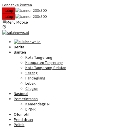
Loncat ke konten
tutup
tutup
Menu Mobile
Berita
Banten
Kota Tangerang
Kabupaten Tangerang
Kota Tangerang Selatan
Serang
Pandeglang
Lebak
Cilegon
Nasional
Pemerintahan
Kemendagri RI
DPD-RI
Otomotif
Pendidikan
Politik