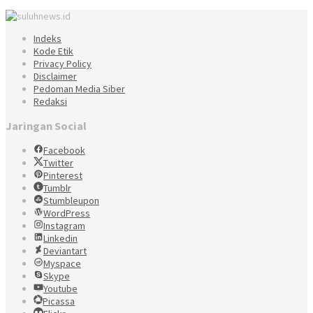
Indeks
Kode Etik
Privacy Policy
Disclaimer
Pedoman Media Siber
Redaksi
Jaringan Social
Facebook
Twitter
Pinterest
Tumblr
Stumbleupon
WordPress
Instagram
Linkedin
Deviantart
Myspace
Skype
Youtube
Picassa