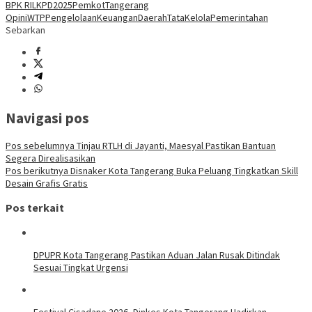
BPK RI
LKPD2025
PemkotTangerang
OpiniWTP
PengelolaanKeuanganDaerah
TataKelolaPemerintahan
Sebarkan
Navigasi pos
Pos sebelumnya
Tinjau RTLH di Jayanti, Maesyal Pastikan Bantuan
Segera Direalisasikan
Pos berikutnya
Disnaker Kota Tangerang Buka Peluang Tingkatkan Skill
Desain Grafis Gratis
Pos terkait
DPUPR Kota Tangerang Pastikan Aduan Jalan Rusak Ditindak
Sesuai Tingkat Urgensi
Festival Cisadane 2026, Dinkes Kota Tangerang Hadirkan