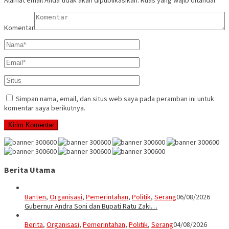
Alamat email Anda tidak akan dipublikasikan.
Ruas yang wajib ditandai
*
Komentar
Simpan nama, email, dan situs web saya pada peramban ini untuk
komentar saya berikutnya.
Berita Utama
Banten
,
Organisasi
,
Pemerintahan
,
Politik
,
Serang
06/08/2026
Gubernur Andra Soni dan Bupati Ratu Zaki…
Berita
,
Organisasi
,
Pemerintahan
,
Politik
,
Serang
04/08/2026