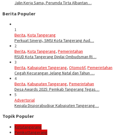
Jalin Kerja Sama, Perumda Tirta Albantan…
Berita Populer
1
Berita
,
Kota Tangerang
Perkuat Sinergi, SMSI Kota Tangerang Aud…
2
Berita
,
Kota Tangerang
,
Pemerintahan
RSUD Kota Tangerang Dinilai Ombudsman RI…
3
Berita
,
Kabupaten Tangerang
,
Otomotif
,
Pemerintahan
Cegah Kecurangan Jelang Natal dan Tahun …
4
Berita
,
Kabupaten Tangerang
,
Pemerintahan
Desa Awards 2025: Pemkab Tangerang Tegas…
5
Advertorial
Kepala Disporabudpar Kabupaten Tangerang…
Topik Populer
Kotatangerang
Pemkottangerang