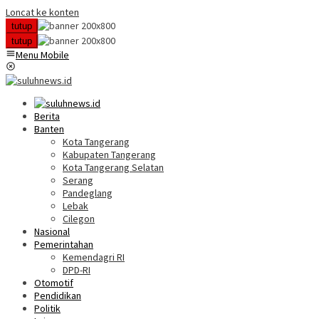
Loncat ke konten
tutup
tutup
Menu Mobile
Berita
Banten
Kota Tangerang
Kabupaten Tangerang
Kota Tangerang Selatan
Serang
Pandeglang
Lebak
Cilegon
Nasional
Pemerintahan
Kemendagri RI
DPD-RI
Otomotif
Pendidikan
Politik