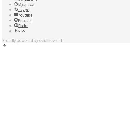
Myspace
Skype
Youtube
Picassa
Flickr
RSS
Proudly powered by suluhnews.id