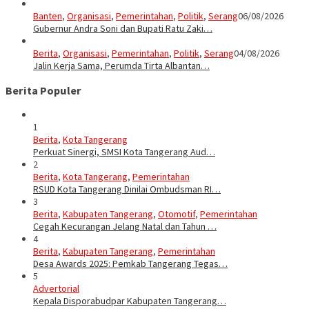
Banten
,
Organisasi
,
Pemerintahan
,
Politik
,
Serang
06/08/2026
Gubernur Andra Soni dan Bupati Ratu Zaki…
Berita
,
Organisasi
,
Pemerintahan
,
Politik
,
Serang
04/08/2026
Jalin Kerja Sama, Perumda Tirta Albantan…
Berita Populer
1
Berita
,
Kota Tangerang
Perkuat Sinergi, SMSI Kota Tangerang Aud…
2
Berita
,
Kota Tangerang
,
Pemerintahan
RSUD Kota Tangerang Dinilai Ombudsman RI…
3
Berita
,
Kabupaten Tangerang
,
Otomotif
,
Pemerintahan
Cegah Kecurangan Jelang Natal dan Tahun …
4
Berita
,
Kabupaten Tangerang
,
Pemerintahan
Desa Awards 2025: Pemkab Tangerang Tegas…
5
Advertorial
Kepala Disporabudpar Kabupaten Tangerang…