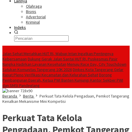
Lainnya
Olahraga
Bisnis
Advertorial
Kriminal
Indeks
Konten Spesial
Jalan Sehat Meriahkan HUT RI, Wabup Intan Ingatkan Pentingnya
Kebersamaan
Dukung Gerak Jalan Santai HUT RI, Puskesmas Pasir
Nangka Hadirkan Layanan Kesehatan
Menuju Race Day, City Touchdown
Satukan Komunitas Tangerang 10K 2026
Dinkes Kota Tangerang Gelar
Rapat Pleno Verifikasi Kecamatan dan Kelurahan Sehat
Dorong
Pembangunan Daerah, Ketua PWI Banten Kunjungi Kantor Sekber PWI
dan SMSI Pandeglang
Beranda
Berita
Perkuat Tata Kelola Pengadaan, Pemkot Tangerang
Kenalkan Mekanisme Mini Kompetisi
Perkuat Tata Kelola
Pengadaan, Pemkot Tangerang