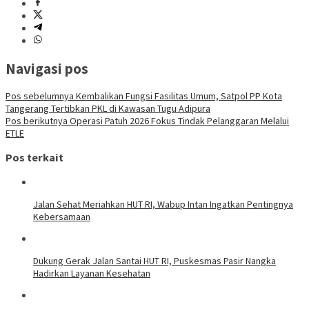
Navigasi pos
Pos sebelumnya
Kembalikan Fungsi Fasilitas Umum, Satpol PP Kota
Tangerang Tertibkan PKL di Kawasan Tugu Adipura
Pos berikutnya
Operasi Patuh 2026 Fokus Tindak Pelanggaran Melalui
ETLE
Pos terkait
Jalan Sehat Meriahkan HUT RI, Wabup Intan Ingatkan Pentingnya
Kebersamaan
Dukung Gerak Jalan Santai HUT RI, Puskesmas Pasir Nangka
Hadirkan Layanan Kesehatan