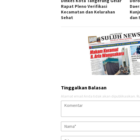
Dinkes Kota Tangerang Gelar
Doro
Rapat Pleno Verifikasi
Daer
Kecamatan dan Kelurahan
Kunj
Sehat
dan 
Tinggalkan Balasan
Alamat email Anda tidak akan dipublikasikan.
Ru