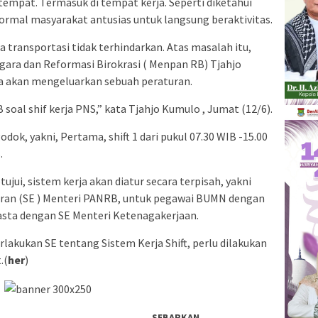
tempat. Termasuk di tempat kerja. Seperti diketahui
ormal masyarakat antusias untuk langsung beraktivitas.
 transportasi tidak terhindarkan. Atas masalah itu,
ara dan Reformasi Birokrasi ( Menpan RB) Tjahjo
 akan mengeluarkan sebuah peraturan.
soal shif kerja PNS,” kata Tjahjo Kumulo , Jumat (12/6).
dok, yakni, Pertama, shift 1 dari pukul 07.30 WIB -15.00
.
etujui, sistem kerja akan diatur secara terpisah, yakni
aran (SE ) Menteri PANRB, untuk pegawai BUMN dengan
sta dengan SE Menteri Ketenagakerjaan.
rlakukan SE tentang Sistem Kerja Shift, perlu dilakukan
.(
her
)
SEBARKAN