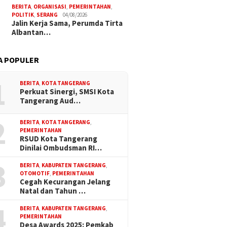
BERITA
,
ORGANISASI
,
PEMERINTAHAN
,
POLITIK
,
SERANG
04/08/2026
Jalin Kerja Sama, Perumda Tirta
Albantan…
A POPULER
1
BERITA
,
KOTA TANGERANG
Perkuat Sinergi, SMSI Kota
Tangerang Aud…
2
BERITA
,
KOTA TANGERANG
,
PEMERINTAHAN
RSUD Kota Tangerang
Dinilai Ombudsman RI…
3
BERITA
,
KABUPATEN TANGERANG
,
OTOMOTIF
,
PEMERINTAHAN
Cegah Kecurangan Jelang
Natal dan Tahun …
4
BERITA
,
KABUPATEN TANGERANG
,
PEMERINTAHAN
Desa Awards 2025: Pemkab