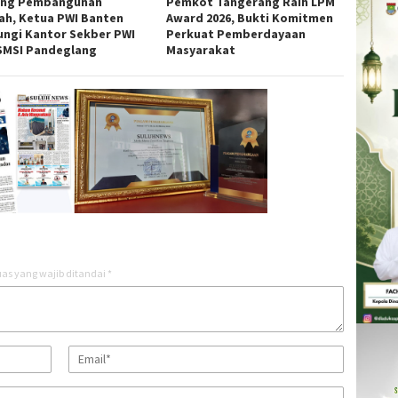
ng Pembangunan
Pemkot Tangerang Raih LPM
ah, Ketua PWI Banten
Award 2026, Bukti Komitmen
ungi Kantor Sekber PWI
Perkuat Pemberdayaan
SMSI Pandeglang
Masyarakat
as yang wajib ditandai
*