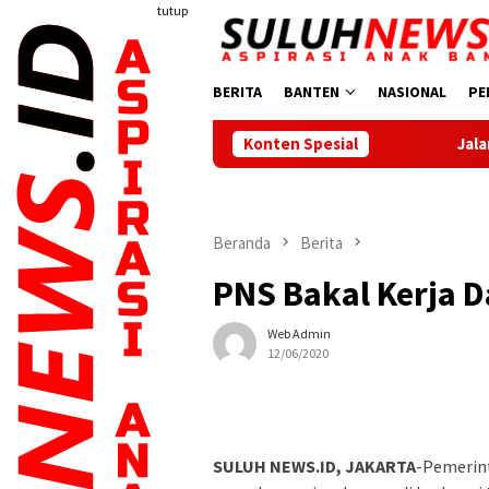
Loncat
tutup
ke
konten
BERITA
BANTEN
NASIONAL
PE
Konten Spesial
Jalan Sehat Meriahkan
Beranda
Berita
PNS Bakal Kerja D
Web Admin
12/06/2020
SULUH NEWS.ID, JAKARTA
-Pemerin