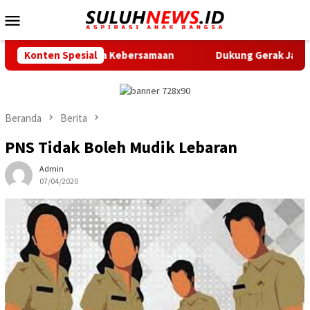
Loncat
Menu
ke
Mobile
konten
ingnya Kebersamaan
Konten Spesial
Dukung Gerak Jalan Santai HUT RI, 
Beranda
Berita
PNS Tidak Boleh Mudik Lebaran
Admin
07/04/2020