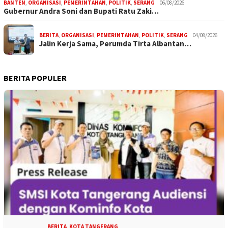
BANTEN
,
ORGANISASI
,
PEMERINTAHAN
,
POLITIK
,
SERANG
06/08/2026
Gubernur Andra Soni dan Bupati Ratu Zaki…
BERITA
,
ORGANISASI
,
PEMERINTAHAN
,
POLITIK
,
SERANG
04/08/2026
Jalin Kerja Sama, Perumda Tirta Albantan…
BERITA POPULER
BERITA
,
KOTA TANGERANG