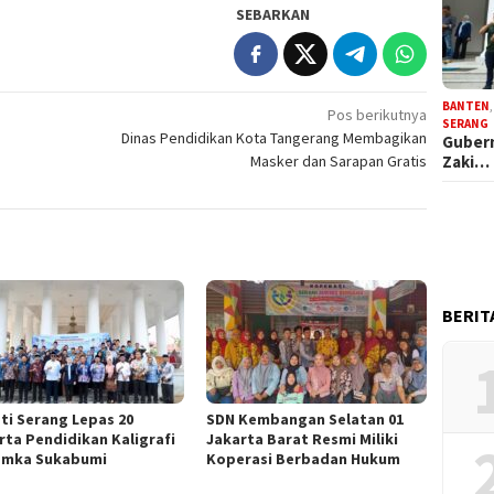
SEBARKAN
BANTEN
Pos berikutnya
SERANG
Dinas Pendidikan Kota Tangerang Membagikan
Gubern
Zaki…
Masker dan Sarapan Gratis
BERIT
ti Serang Lepas 20
SDN Kembangan Selatan 01
rta Pendidikan Kaligrafi
Jakarta Barat Resmi Miliki
emka Sukabumi
Koperasi Berbadan Hukum