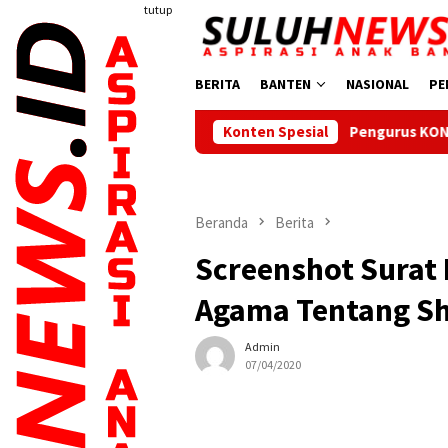
Loncat
tutup
ke
konten
BERITA
BANTEN
NASIONAL
PE
Pengurus KONI Dilantik, Bupati Se
Konten Spesial
Beranda
Berita
Screenshot Surat
Agama Tentang Sh
Admin
07/04/2020