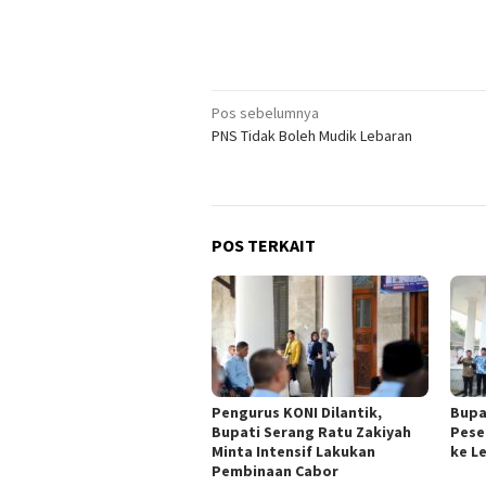
Navigasi
Pos sebelumnya
PNS Tidak Boleh Mudik Lebaran
pos
POS TERKAIT
Pengurus KONI Dilantik,
Bupa
Bupati Serang Ratu Zakiyah
Pese
Minta Intensif Lakukan
ke L
Pembinaan Cabor