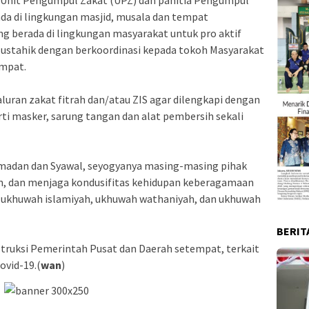
ada di lingkungan masjid, musala dan tempat
g berada di lingkungan masyarakat untuk pro aktif
stahik dengan berkoordinasi kepada tokoh Masyarakat
mpat.
uran zakat fitrah dan/atau ZIS agar dilengkapi dengan
ti masker, sarung tangan dan alat pembersih sekali
madan dan Syawal, seyogyanya masing-masing pihak
, dan menjaga kondusifitas kehidupan keberagamaan
ukhuwah islamiyah, ukhuwah wathaniyah, dan ukhuwah
BERIT
truksi Pemerintah Pusat dan Daerah setempat, terkait
vid-19.(
wan
)