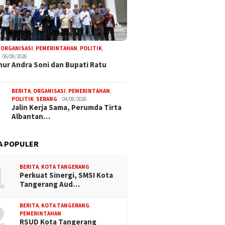
,
ORGANISASI
,
PEMERINTAHAN
,
POLITIK
,
06/08/2026
ur Andra Soni dan Bupati Ratu
BERITA
,
ORGANISASI
,
PEMERINTAHAN
,
POLITIK
,
SERANG
04/08/2026
Jalin Kerja Sama, Perumda Tirta
Albantan…
A POPULER
1
BERITA
,
KOTA TANGERANG
Perkuat Sinergi, SMSI Kota
Tangerang Aud…
2
BERITA
,
KOTA TANGERANG
,
PEMERINTAHAN
RSUD Kota Tangerang