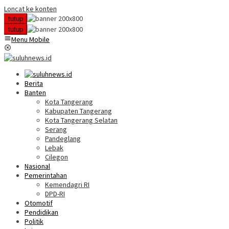
Loncat ke konten
tutup
tutup
Menu Mobile
Berita
Banten
Kota Tangerang
Kabupaten Tangerang
Kota Tangerang Selatan
Serang
Pandeglang
Lebak
Cilegon
Nasional
Pemerintahan
Kemendagri RI
DPD-RI
Otomotif
Pendidikan
Politik