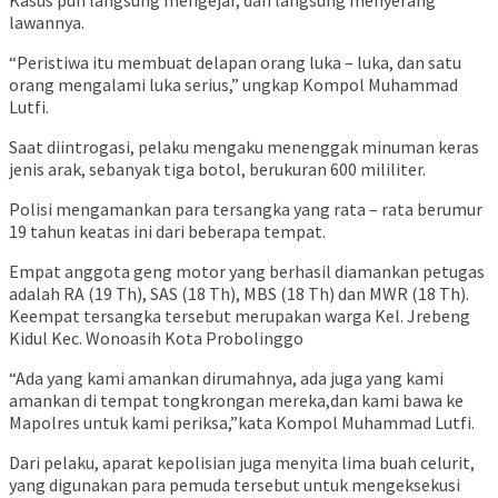
Kasus pun langsung mengejar, dan langsung menyerang
lawannya.
“Peristiwa itu membuat delapan orang luka – luka, dan satu
orang mengalami luka serius,” ungkap Kompol Muhammad
Lutfi.
Saat diintrogasi, pelaku mengaku menenggak minuman keras
jenis arak, sebanyak tiga botol, berukuran 600 mililiter.
Polisi mengamankan para tersangka yang rata – rata berumur
19 tahun keatas ini dari beberapa tempat.
Empat anggota geng motor yang berhasil diamankan petugas
adalah RA (19 Th), SAS (18 Th), MBS (18 Th) dan MWR (18 Th).
Keempat tersangka tersebut merupakan warga Kel. Jrebeng
Kidul Kec. Wonoasih Kota Probolinggo
“Ada yang kami amankan dirumahnya, ada juga yang kami
amankan di tempat tongkrongan mereka,dan kami bawa ke
Mapolres untuk kami periksa,”kata Kompol Muhammad Lutfi.
Dari pelaku, aparat kepolisian juga menyita lima buah celurit,
yang digunakan para pemuda tersebut untuk mengeksekusi