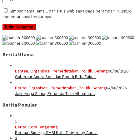
Simpan nama, email, dan situs web saya pada peramban ini untuk
komentar saya berikutnya.
Berita Utama
Banten
,
Organisasi
,
Pemerintahan
,
Politik
,
Serang
06/08/2026
Gubernur Andra Soni dan Bupati Ratu Zaki…
Berita
,
Organisasi
,
Pemerintahan
,
Politik
,
Serang
04/08/2026
Jalin Kerja Sama, Perumda Tirta Albantan…
Berita Populer
1
Berita
,
Kota Tangerang
Perkuat Sinergi, SMSI Kota Tangerang Aud…
2