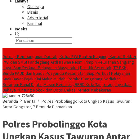
Lainnya
Olahraga
Bisnis
Advertorial
Kriminal
Indeks
Konten Spesial
Dorong Pembangunan Daerah, Ketua PWI Banten Kunjungi Kantor Sekber
PWI dan SMSI Pandeglang
Ardi Irawan Resmi Pimpin Kelurahan Sangiang
Jaya, Siap Perkuat Pelayanan Masyarakat
Dilantik Serentak, TP PKK,
Bunda PAUD dan Bunda Posyandu Kecamatan Siap Perkuat Pelayanan
Anak
Bayar Pajak Kini Makin Mudah, Pemkot Tangerang Sediakan
Beragam Kanal Digital
Musim Kemarau, BPBD Kota Tangerang Ingatkan
Bahaya Puntung Rokok dan Botol Bekas Pemicu Kebakaran
Beranda
Berita
Polres Probolinggo Kota Ungkap Kasus Tawuran
Antar Gengster, 7 Pemuda Diamankan
Polres Probolinggo Kota
Ungkap Kasus Tawuran Antar