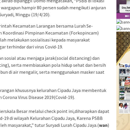
ng akrab dipanggil Domo mengatakan, “PSBB di lokasi
ar, wargapun hampir 80 persen sudah mengikuti anjuran
Suryadi, Minggu (19/4/20).
rintah Kecamatan Larangan bersama Lurah Se-
 Koordinasi Pimpinan Kecamatan (Forkopincam)
lah melakukan sosialisasi kepada masyarakat
r terhindar dari virus Covid-19.
 sosial atau menjaga jarak(social distancing) dan
cing), serta membiasakan pola hidup sehat dan bersih
bun di air mengalir, serta menggunakan masker saat
Larangan khususnya kelurahan Cipadu Jaya membentuk
Corona Virus Disease 2019(Covid-19).
rskala Besar melalui check point ini,diharapkan dapat
d-19 di wilayah Kelurahan Cipadu Jaya, Karena PSBB
eh masyarakat,” tutur Suryadi Lurah Cipadu Jaya.(
wan
)