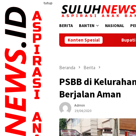
Loncat
tutup
ke
konten
BERITA
BANTEN
NASIONAL
PE
Konten Spesial
Bupati Serang Lepas 20
Beranda
Berita
PSBB di Kelurahan
Berjalan Aman
Admin
19/04/2020