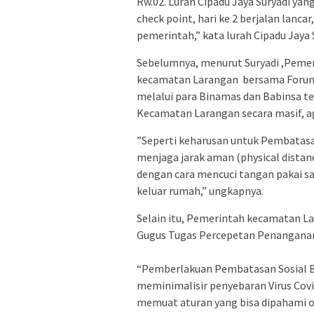
Rw.02. Lurah Cipadu Jaya Suryadi ya
check point, hari ke 2 berjalan lanc
pemerintah,” kata lurah Cipadu Jaya 
Sebelumnya, menurut Suryadi ,Peme
kecamatan Larangan bersama Forum
melalui para Binamas dan Babinsa te
Kecamatan Larangan secara masif, aga
”Seperti keharusan untuk Pembatasan
menjaga jarak aman (physical distan
dengan cara mencuci tangan pakai sa
keluar rumah,” ungkapnya.
Selain itu, Pemerintah kecamatan 
Gugus Tugas Percepetan Penanganan 
“Pemberlakuan Pembatasan Sosial Be
meminimalisir penyebaran Virus Covi
memuat aturan yang bisa dipahami ol