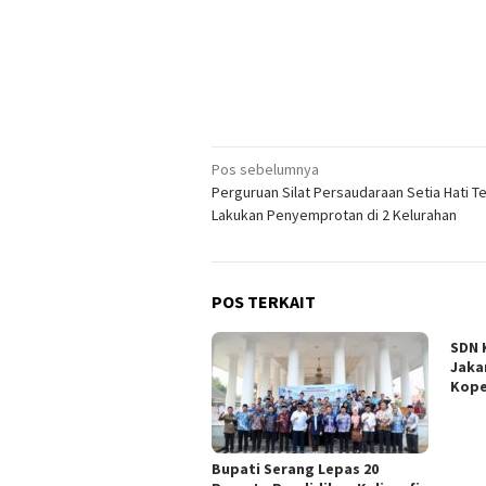
Navigasi
Pos sebelumnya
Perguruan Silat Persaudaraan Setia Hati T
pos
Lakukan Penyemprotan di 2 Kelurahan
POS TERKAIT
SDN 
Jaka
Kope
Bupati Serang Lepas 20