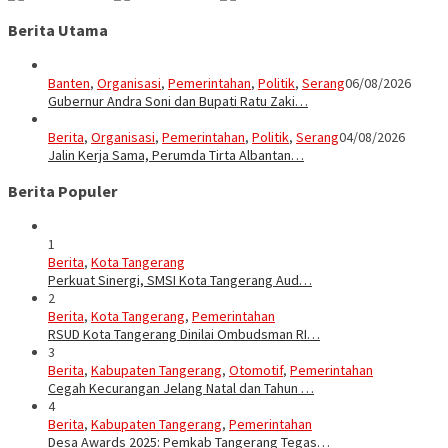
Berita Utama
Banten
,
Organisasi
,
Pemerintahan
,
Politik
,
Serang
06/08/2026
Gubernur Andra Soni dan Bupati Ratu Zaki…
Berita
,
Organisasi
,
Pemerintahan
,
Politik
,
Serang
04/08/2026
Jalin Kerja Sama, Perumda Tirta Albantan…
Berita Populer
1
Berita
,
Kota Tangerang
Perkuat Sinergi, SMSI Kota Tangerang Aud…
2
Berita
,
Kota Tangerang
,
Pemerintahan
RSUD Kota Tangerang Dinilai Ombudsman RI…
3
Berita
,
Kabupaten Tangerang
,
Otomotif
,
Pemerintahan
Cegah Kecurangan Jelang Natal dan Tahun …
4
Berita
,
Kabupaten Tangerang
,
Pemerintahan
Desa Awards 2025: Pemkab Tangerang Tegas…