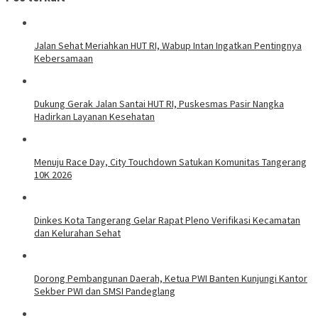
Jalan Sehat Meriahkan HUT RI, Wabup Intan Ingatkan Pentingnya
Kebersamaan
Dukung Gerak Jalan Santai HUT RI, Puskesmas Pasir Nangka
Hadirkan Layanan Kesehatan
Menuju Race Day, City Touchdown Satukan Komunitas Tangerang
10K 2026
Dinkes Kota Tangerang Gelar Rapat Pleno Verifikasi Kecamatan
dan Kelurahan Sehat
Dorong Pembangunan Daerah, Ketua PWI Banten Kunjungi Kantor
Sekber PWI dan SMSI Pandeglang