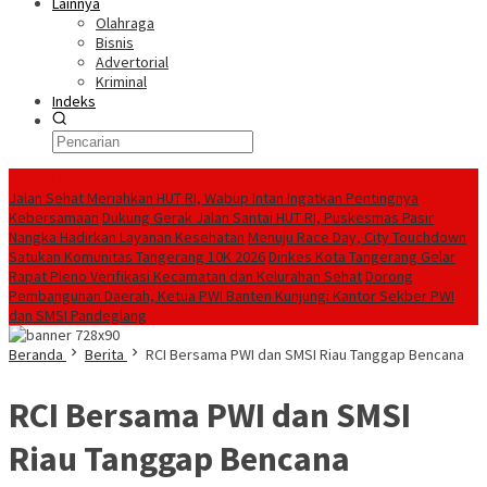
Lainnya
Olahraga
Bisnis
Advertorial
Kriminal
Indeks
Konten Spesial
Jalan Sehat Meriahkan HUT RI, Wabup Intan Ingatkan Pentingnya
Kebersamaan
Dukung Gerak Jalan Santai HUT RI, Puskesmas Pasir
Nangka Hadirkan Layanan Kesehatan
Menuju Race Day, City Touchdown
Satukan Komunitas Tangerang 10K 2026
Dinkes Kota Tangerang Gelar
Rapat Pleno Verifikasi Kecamatan dan Kelurahan Sehat
Dorong
Pembangunan Daerah, Ketua PWI Banten Kunjungi Kantor Sekber PWI
dan SMSI Pandeglang
Beranda
Berita
RCI Bersama PWI dan SMSI Riau Tanggap Bencana
RCI Bersama PWI dan SMSI
Riau Tanggap Bencana