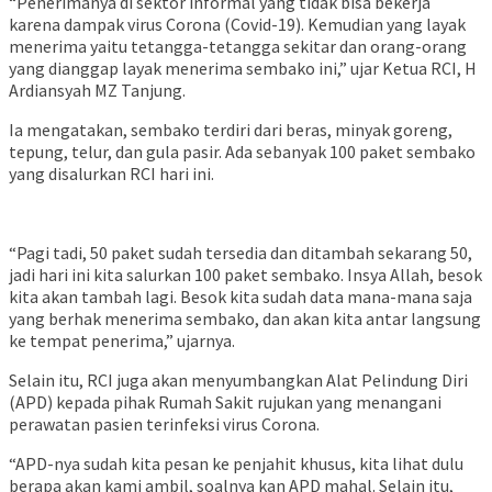
“Penerimanya di sektor informal yang tidak bisa bekerja
karena dampak virus Corona (Covid-19). Kemudian yang layak
menerima yaitu tetangga-tetangga sekitar dan orang-orang
yang dianggap layak menerima sembako ini,” ujar Ketua RCI, H
Ardiansyah MZ Tanjung.
Ia mengatakan, sembako terdiri dari beras, minyak goreng,
tepung, telur, dan gula pasir. Ada sebanyak 100 paket sembako
yang disalurkan RCI hari ini.
“Pagi tadi, 50 paket sudah tersedia dan ditambah sekarang 50,
jadi hari ini kita salurkan 100 paket sembako. Insya Allah, besok
kita akan tambah lagi. Besok kita sudah data mana-mana saja
yang berhak menerima sembako, dan akan kita antar langsung
ke tempat penerima,” ujarnya.
Selain itu, RCI juga akan menyumbangkan Alat Pelindung Diri
(APD) kepada pihak Rumah Sakit rujukan yang menangani
perawatan pasien terinfeksi virus Corona.
“APD-nya sudah kita pesan ke penjahit khusus, kita lihat dulu
berapa akan kami ambil, soalnya kan APD mahal. Selain itu,