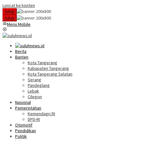
Loncat ke konten
tutup
tutup
Menu Mobile
Berita
Banten
Kota Tangerang
Kabupaten Tangerang
Kota Tangerang Selatan
Serang
Pandeglang
Lebak
Cilegon
Nasional
Pemerintahan
Kemendagri RI
DPD-RI
Otomotif
Pendidikan
Politik