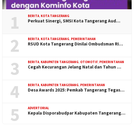
1
BERITA
,
KOTA TANGERANG
Perkuat Sinergi, SMSI Kota Tangerang Aud…
2
BERITA
,
KOTA TANGERANG
,
PEMERINTAHAN
RSUD Kota Tangerang Dinilai Ombudsman RI…
3
BERITA
,
KABUPATEN TANGERANG
,
OTOMOTIF
,
PEMERINTAHAN
Cegah Kecurangan Jelang Natal dan Tahun …
4
BERITA
,
KABUPATEN TANGERANG
,
PEMERINTAHAN
Desa Awards 2025: Pemkab Tangerang Tegas…
5
ADVERTORIAL
Kepala Disporabudpar Kabupaten Tangerang…