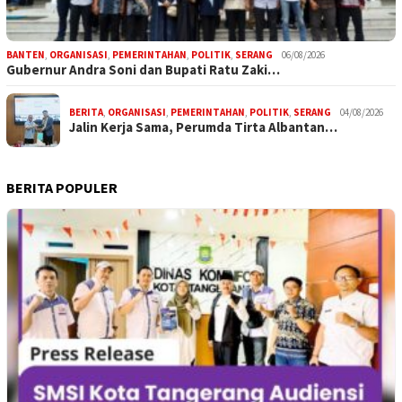
BANTEN
,
ORGANISASI
,
PEMERINTAHAN
,
POLITIK
,
SERANG
06/08/2026
Gubernur Andra Soni dan Bupati Ratu Zaki…
BERITA
,
ORGANISASI
,
PEMERINTAHAN
,
POLITIK
,
SERANG
04/08/2026
Jalin Kerja Sama, Perumda Tirta Albantan…
BERITA POPULER