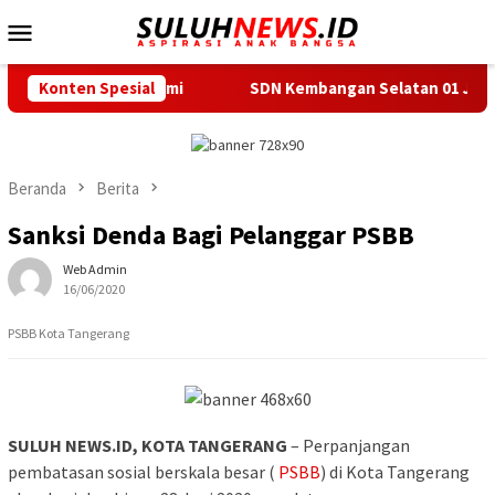
Loncat
Menu
ke
Mobile
konten
ukabumi
Konten Spesial
SDN Kembangan Selatan 01 Jakarta Barat Resmi M
Beranda
Berita
Sanksi Denda Bagi Pelanggar PSBB
Web Admin
16/06/2020
PSBB Kota Tangerang
SULUH NEWS.ID, KOTA TANGERANG
– Perpanjangan
pembatasan sosial berskala besar (
PSBB
) di Kota Tangerang