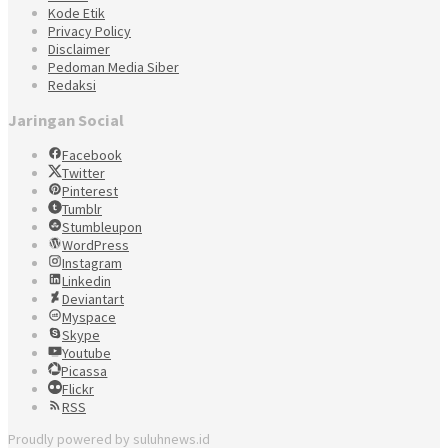
Kode Etik
Privacy Policy
Disclaimer
Pedoman Media Siber
Redaksi
Jaringan Social
Facebook
Twitter
Pinterest
Tumblr
Stumbleupon
WordPress
Instagram
Linkedin
Deviantart
Myspace
Skype
Youtube
Picassa
Flickr
RSS
Proudly powered by suluhnews.id