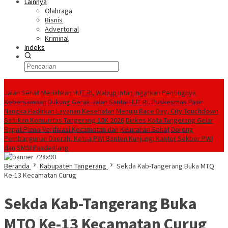
Lainnya
Olahraga
Bisnis
Advertorial
Kriminal
Indeks
Konten Spesial
Jalan Sehat Meriahkan HUT RI, Wabup Intan Ingatkan Pentingnya
Kebersamaan
Dukung Gerak Jalan Santai HUT RI, Puskesmas Pasir
Nangka Hadirkan Layanan Kesehatan
Menuju Race Day, City Touchdown
Satukan Komunitas Tangerang 10K 2026
Dinkes Kota Tangerang Gelar
Rapat Pleno Verifikasi Kecamatan dan Kelurahan Sehat
Dorong
Pembangunan Daerah, Ketua PWI Banten Kunjungi Kantor Sekber PWI
dan SMSI Pandeglang
Beranda
Kabupaten Tangerang
Sekda Kab-Tangerang Buka MTQ
Ke-13 Kecamatan Curug
Sekda Kab-Tangerang Buka
MTQ Ke-13 Kecamatan Curug