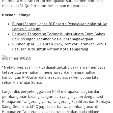
membaca Alquran tetapi merupakan sarana membumikan
nilai-nilai Al-Qur’an dalam kehidupan masyarakat.
Bacaan Lainnya
Bupati Serang Lepas 20 Peserta Pendidikan Kaligrafi ke
Lemka Sukabumi
Pemkab Tangerang Terima Kunker Muara Enim Bahas
Perlindungan Jaminan Sosial Ketenagakerjaan
Runner Up MTQ Banten 2026, Pemkot Serahkan Bonus
Ratusan Juta untuk Kafilah Kota Tangerang
“Melalui kegiatan ini kita diajak untuk tidak hanya membaca
tetapi juga memahami menghayati dan mengamalkan
kandungan Al-Qur’an dalam setiap aspek kehidupan kita
sehari-hari,” ujar Soma.
Lanjut dia, penyelenggaraan MTQ merupakan bagian dari
pembangunan bidang keagamaan yang sejalan dengan sisi
Kabupaten Tangerang yaitu, Tangerang Sejahtera dan Berdaya
Saing. Selain itu MTQ juga bukti bahwa pembangunan di
Kabupaten Tangerang tidak hanya berfokus pada bidang