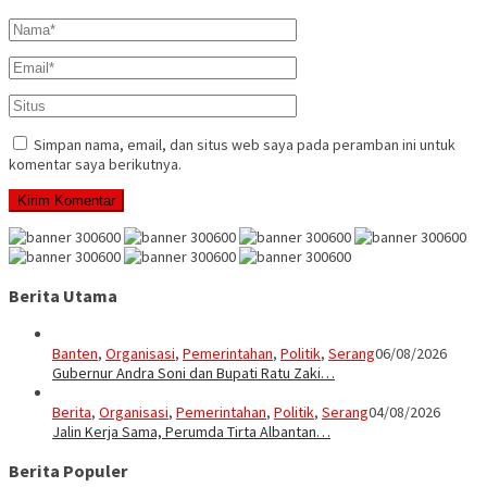
Simpan nama, email, dan situs web saya pada peramban ini untuk
komentar saya berikutnya.
Berita Utama
Banten
,
Organisasi
,
Pemerintahan
,
Politik
,
Serang
06/08/2026
Gubernur Andra Soni dan Bupati Ratu Zaki…
Berita
,
Organisasi
,
Pemerintahan
,
Politik
,
Serang
04/08/2026
Jalin Kerja Sama, Perumda Tirta Albantan…
Berita Populer