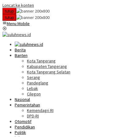
Loncat ke konten
tutup
tutup
Menu Mobile
Berita
Banten
Kota Tangerang
Kabupaten Tangerang
Kota Tangerang Selatan
Serang
Pandeglang
Lebak
Cilegon
Nasional
Pemerintahan
Kemendagri RI
DPD-RI
Otomotif
Pendidikan
Politik