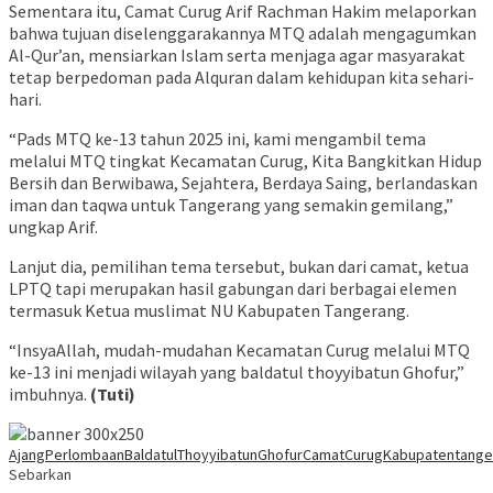
Sementara itu, Camat Curug Arif Rachman Hakim melaporkan
bahwa tujuan diselenggarakannya MTQ adalah mengagumkan
Al-Qur’an, mensiarkan Islam serta menjaga agar masyarakat
tetap berpedoman pada Alquran dalam kehidupan kita sehari-
hari.
“Pads MTQ ke-13 tahun 2025 ini, kami mengambil tema
melalui MTQ tingkat Kecamatan Curug, Kita Bangkitkan Hidup
Bersih dan Berwibawa, Sejahtera, Berdaya Saing, berlandaskan
iman dan taqwa untuk Tangerang yang semakin gemilang,”
ungkap Arif.
Lanjut dia, pemilihan tema tersebut, bukan dari camat, ketua
LPTQ tapi merupakan hasil gabungan dari berbagai elemen
termasuk Ketua muslimat NU Kabupaten Tangerang.
“InsyaAllah, mudah-mudahan Kecamatan Curug melalui MTQ
ke-13 ini menjadi wilayah yang baldatul thoyyibatun Ghofur,”
imbuhnya.
(Tuti)
AjangPerlombaan
BaldatulThoyyibatunGhofur
CamatCurug
Kabupatentange
Sebarkan