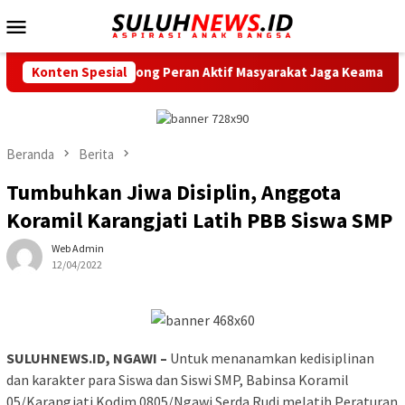
Loncat
Menu
ke
Mobile
konten
mtibmas, Dorong Peran Aktif Masyarakat Jaga Keamanan
Konten Spesial
Beranda
Berita
Tumbuhkan Jiwa Disiplin, Anggota
Koramil Karangjati Latih PBB Siswa SMP
Web Admin
12/04/2022
SULUHNEWS.ID, NGAWI –
Untuk menanamkan kedisiplinan
dan karakter para Siswa dan Siswi SMP, Babinsa Koramil
05/Karangjati Kodim 0805/Ngawi Serda Rudi melatih Peraturan