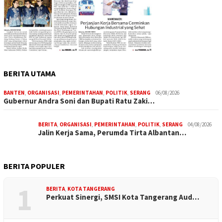
BERITA UTAMA
BANTEN
,
ORGANISASI
,
PEMERINTAHAN
,
POLITIK
,
SERANG
06/08/2026
Gubernur Andra Soni dan Bupati Ratu Zaki…
BERITA
,
ORGANISASI
,
PEMERINTAHAN
,
POLITIK
,
SERANG
04/08/2026
Jalin Kerja Sama, Perumda Tirta Albantan…
BERITA POPULER
1
BERITA
,
KOTA TANGERANG
Perkuat Sinergi, SMSI Kota Tangerang Aud…