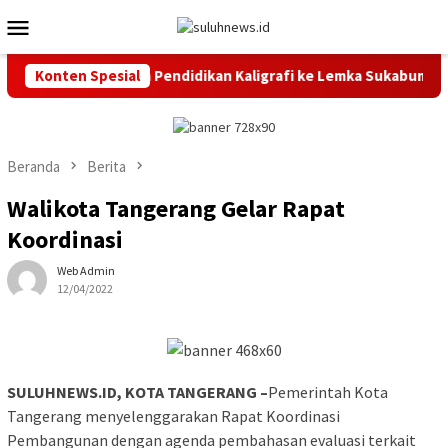
Loncat
Menu
ke
Mobile
konten
 Lepas 20 Peserta Pendidikan Kaligrafi ke Lemka Sukabumi
Konten Spesial
Beranda
Berita
Walikota Tangerang Gelar Rapat
Koordinasi
Web Admin
12/04/2022
SULUHNEWS.ID, KOTA TANGERANG –
Pemerintah Kota
Tangerang menyelenggarakan Rapat Koordinasi
Pembangunan dengan agenda pembahasan evaluasi terkait