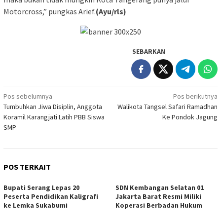
Motorcross,” pungkas Arief.
(Ayu/rls)
SEBARKAN
Navigasi
Pos sebelumnya
Pos berikutnya
Tumbuhkan Jiwa Disiplin, Anggota
Walikota Tangsel Safari Ramadhan
pos
Koramil Karangjati Latih PBB Siswa
Ke Pondok Jagung
SMP
POS TERKAIT
Bupati Serang Lepas 20
SDN Kembangan Selatan 01
Peserta Pendidikan Kaligrafi
Jakarta Barat Resmi Miliki
ke Lemka Sukabumi
Koperasi Berbadan Hukum