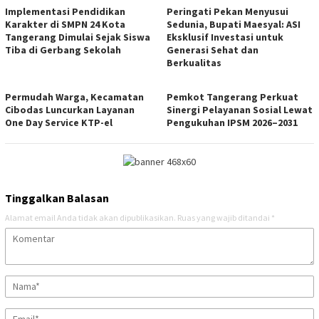
Implementasi Pendidikan
Peringati Pekan Menyusui
Karakter di SMPN 24 Kota
Sedunia, Bupati Maesyal: ASI
Tangerang Dimulai Sejak Siswa
Eksklusif Investasi untuk
Tiba di Gerbang Sekolah
Generasi Sehat dan
Berkualitas
Permudah Warga, Kecamatan
Pemkot Tangerang Perkuat
Cibodas Luncurkan Layanan
Sinergi Pelayanan Sosial Lewat
One Day Service KTP-el
Pengukuhan IPSM 2026–2031
Tinggalkan Balasan
Alamat email Anda tidak akan dipublikasikan.
Ruas yang wajib ditandai
*