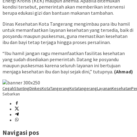
Energi Kronis (KEK) maupun anemia. Apabila ditemukan
kondisi tersebut, pemerintah akan memberikan intervensi
berupa edukasi gizi dan bantuan makanan tambahan.
Dinas Kesehatan Kota Tangerang mengimbau para ibu hamil
untuk memanfaatkan layanan kesehatan yang tersedia, baik di
posyandu maupun puskesmas, guna memastikan kesehatan
ibu dan bayi tetap terjaga hingga proses persalinan.
“Ibu hamil jangan ragu memanfaatkan fasilitas kesehatan
yang sudah disediakan pemerintah. Datang ke posyandu
maupun puskesmas karena seluruh layanan ini bertujuan
menjaga kesehatan ibu dan bayi sejak dini,” tutupnya.
(Ahmad)
CegahStunting
DinkesKotaTangerang
Kotatangerang
LayananKesehatan
Pe
Sebarkan
Navigasi pos