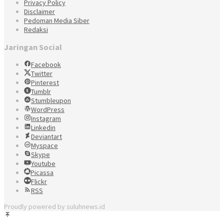
Privacy Policy
Disclaimer
Pedoman Media Siber
Redaksi
Jaringan Social
Facebook
Twitter
Pinterest
Tumblr
Stumbleupon
WordPress
Instagram
Linkedin
Deviantart
Myspace
Skype
Youtube
Picassa
Flickr
RSS
Proudly powered by suluhnews.id