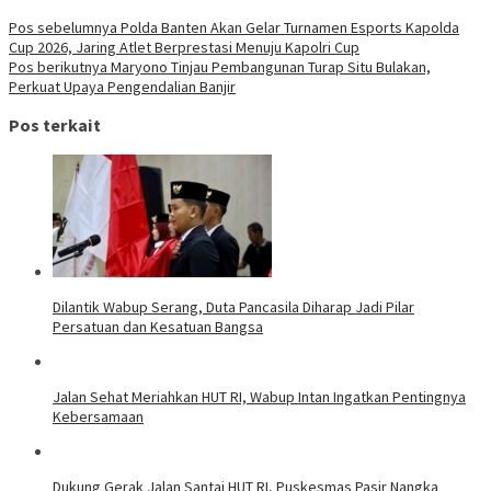
Pos sebelumnya
Polda Banten Akan Gelar Turnamen Esports Kapolda
Cup 2026, Jaring Atlet Berprestasi Menuju Kapolri Cup
Pos berikutnya
Maryono Tinjau Pembangunan Turap Situ Bulakan,
Perkuat Upaya Pengendalian Banjir
Pos terkait
Dilantik Wabup Serang, Duta Pancasila Diharap Jadi Pilar
Persatuan dan Kesatuan Bangsa
Jalan Sehat Meriahkan HUT RI, Wabup Intan Ingatkan Pentingnya
Kebersamaan
Dukung Gerak Jalan Santai HUT RI, Puskesmas Pasir Nangka