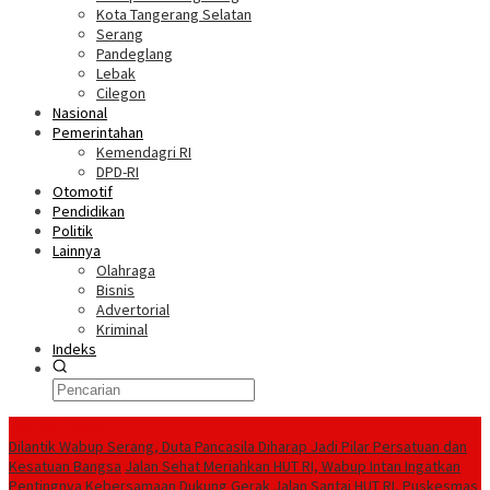
Kota Tangerang Selatan
Serang
Pandeglang
Lebak
Cilegon
Nasional
Pemerintahan
Kemendagri RI
DPD-RI
Otomotif
Pendidikan
Politik
Lainnya
Olahraga
Bisnis
Advertorial
Kriminal
Indeks
Konten Spesial
Dilantik Wabup Serang, Duta Pancasila Diharap Jadi Pilar Persatuan dan
Kesatuan Bangsa
Jalan Sehat Meriahkan HUT RI, Wabup Intan Ingatkan
Pentingnya Kebersamaan
Dukung Gerak Jalan Santai HUT RI, Puskesmas