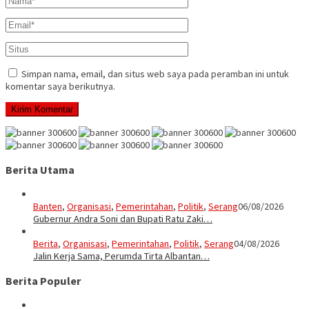
Simpan nama, email, dan situs web saya pada peramban ini untuk
komentar saya berikutnya.
Berita Utama
Banten
,
Organisasi
,
Pemerintahan
,
Politik
,
Serang
06/08/2026
Gubernur Andra Soni dan Bupati Ratu Zaki…
Berita
,
Organisasi
,
Pemerintahan
,
Politik
,
Serang
04/08/2026
Jalin Kerja Sama, Perumda Tirta Albantan…
Berita Populer