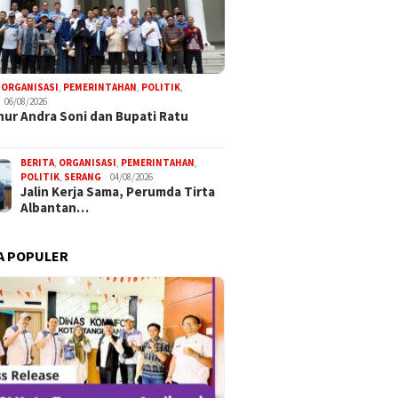
,
ORGANISASI
,
PEMERINTAHAN
,
POLITIK
,
06/08/2026
ur Andra Soni dan Bupati Ratu
BERITA
,
ORGANISASI
,
PEMERINTAHAN
,
POLITIK
,
SERANG
04/08/2026
Jalin Kerja Sama, Perumda Tirta
Albantan…
A POPULER