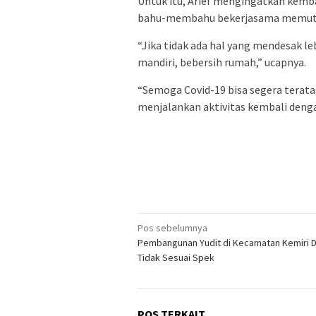
Untuk itu, Arief mengingatkan kemb
bahu-membahu bekerjasama memutus
“Jika tidak ada hal yang mendesak le
mandiri, bebersih rumah,” ucapnya.
“Semoga Covid-19 bisa segera terat
menjalankan aktivitas kembali den
Navigasi
Pos sebelumnya
Pembangunan Yudit di Kecamatan Kemiri 
pos
Tidak Sesuai Spek
POS TERKAIT