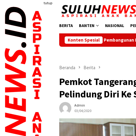
Loncat
tutup
ke
konten
BERITA
BANTEN
NASIONAL
PE
Dorong Pembangunan Daerah, Ketua PWI Banten Kun
Konten Spesial
Beranda
Berita
Pemkot Tangerang 
Pelindung Diri Ke
Admin
03/04/2020