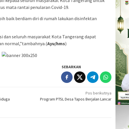
ali kepada seluruh masyarakat Kota Tangerang untuk
 mata rantai penularan Covid-19.
bih baik berdiam diri di rumah lakukan disinfektan
asi dan seluruh masyarakat Kota Tangerang dapat
gan normal,”tambahnya.(
Ayu/hms
)
SEBARKAN
Pos berikutnya
Diduga
Program PTSL Desa Tapos Berjalan Lancar