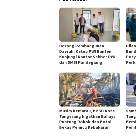
Dorong Pembangunan
Dila
Daerah, Ketua PWI Banten
Bund
Kunjungi Kantor Sekber PWI
Posy
dan SMSI Pandeglang
Perk
Musim Kemarau, BPBD Kota
Samb
Tangerang Ingatkan Bahaya
Tang
Puntung Rokok dan Botol
Bers
Bekas Pemicu Kebakaran
Pemb