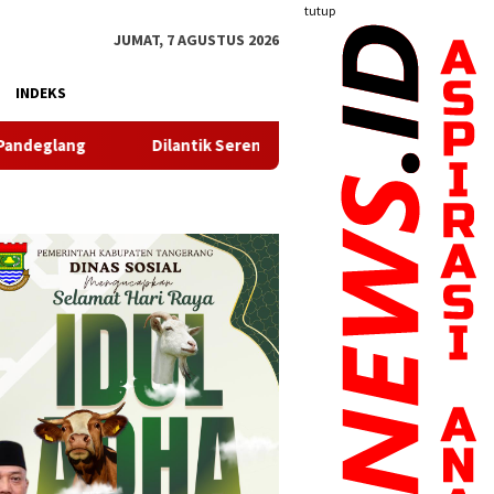
tutup
JUMAT, 7 AGUSTUS 2026
INDEKS
 Serentak, TP PKK, Bunda PAUD dan Bunda Posyandu Kecamatan S